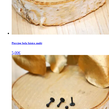
Piercing bola básico multi
5,00
€