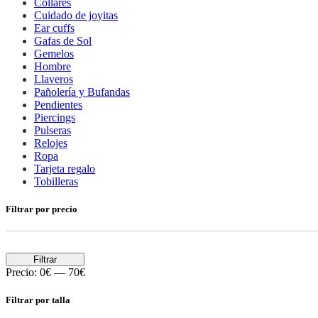
Collares
Cuidado de joyitas
Ear cuffs
Gafas de Sol
Gemelos
Hombre
Llaveros
Pañolería y Bufandas
Pendientes
Piercings
Pulseras
Relojes
Ropa
Tarjeta regalo
Tobilleras
Filtrar por precio
Filtrar
Precio:
0€
—
70€
Filtrar por talla