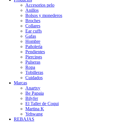
Accesorios pelo
Anillos
Bolsos y monederos
Broches
Collares
Ear cuffs
Gafas
Hombre
Pañolería
Pendientes
Piercings
Pulseras
Ropa
Tobilleras
Cuidados
Marcas
Anartxy
Be Papaia
Bilyfer
El Taller de Coqui
Martina K
Yehwang
REBAJAS