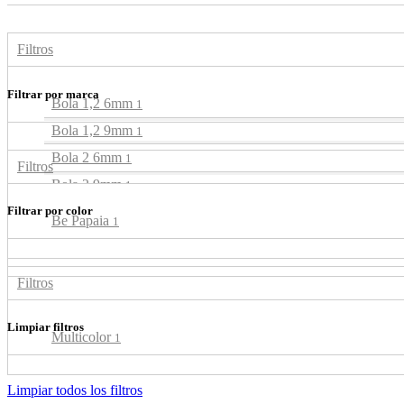
Filtros
Filtrar por marca
Bola 1,2 6mm
1
Bola 1,2 9mm
1
Bola 2 6mm
1
Filtros
Bola 2 9mm
1
Filtrar por color
Bola 2,9 6mm
1
Be Papaia
1
Bola 2,9 9mm
1
Filtros
Limpiar filtros
Multicolor
1
Limpiar todos los filtros