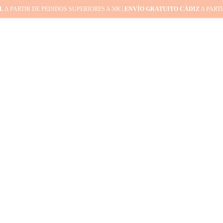
L
A PARTIR DE PEDIDOS SUPERIORES A 50€ |
ENVÍO GRATUITO CÁDIZ
A PARTI