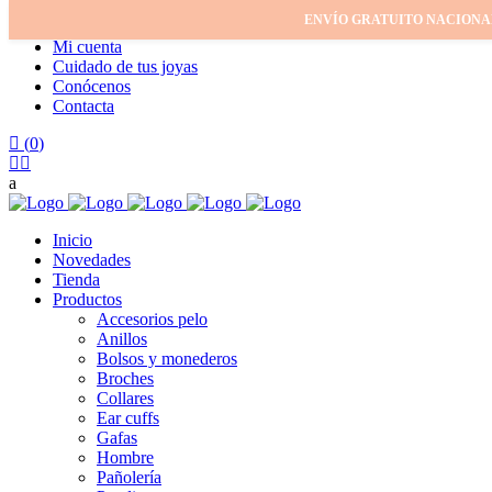
ENVÍO GRATUITO NACIONA
Inicio
Mi cuenta
Cuidado de tus joyas
Conócenos
Contacta
(
0
)
Inicio
Novedades
Tienda
Productos
Accesorios pelo
Anillos
Bolsos y monederos
Broches
Collares
Ear cuffs
Gafas
Hombre
Pañolería