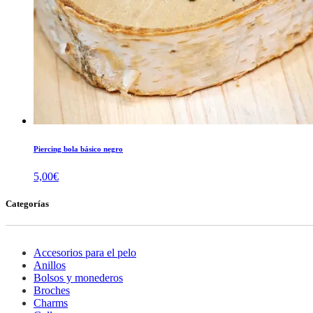
Piercing bola básico negro
5,00
€
Categorías
Accesorios para el pelo
Anillos
Bolsos y monederos
Broches
Charms