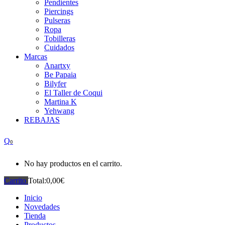
Pendientes
Piercings
Pulseras
Ropa
Tobilleras
Cuidados
Marcas
Anartxy
Be Papaia
Bilyfer
El Taller de Coqui
Martina K
Yehwang
REBAJAS
0
No hay productos en el carrito.
Carrito
Total:
0,00
€
Inicio
Novedades
Tienda
Productos