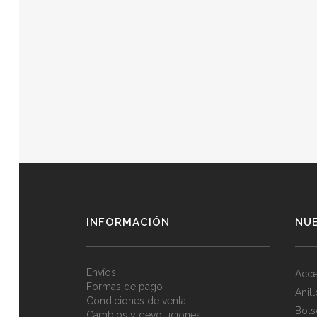
INFORMACIÓN
NU
Envíos
Acce
Formas de pago
Anil
Condiciones de venta
Bols
Cambios y devoluciones