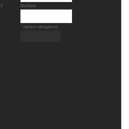
 y
Nombre
*
campo obligatorio