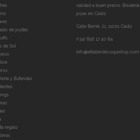
hes
calidad a buen precio. Bisutería
rms
joyas en Cádiz.
ares
Calle Barrié, 21, 11001 Cádiz
ado de joyitas
uffs
(+34) 856 17 40 84
s de Sol
info@eltallerdecoquishop.com
elos
bre
eros
lería y Bufandas
ientes
cings
eras
jes
a
eta regalo
lleras