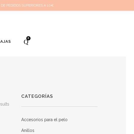
cuenta
Cuidado de tus joyas
Conócenos
Contacta
(
0
)
 DE PEDIDOS SUPERIORES A 10€
0
BAJAS
CATEGORÍAS
sults
Accesorios para el pelo
Anillos