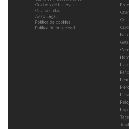
Cuidado de tus joyas
Broc
Guía de tallas
Cha
Aviso Legal
Coll
Política de cookies
Cuid
Política de privacidad
Ear c
Gafa
Gem
Hom
Llav
Paño
Pend
Pier
Puls
Relo
Rop
Tarj
Tobi