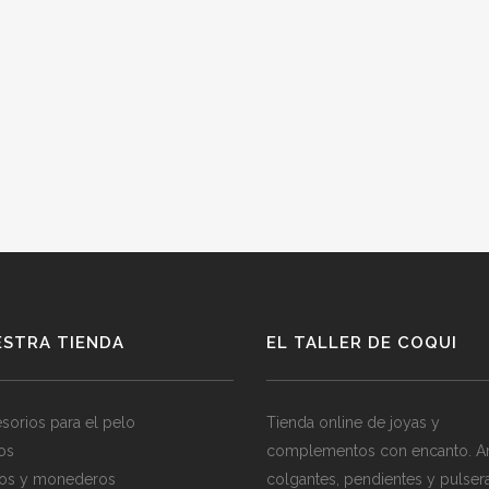
ESTRA TIENDA
EL TALLER DE COQUI
sorios para el pelo
Tienda online de joyas y
los
complementos con encanto. Ani
os y monederos
colgantes, pendientes y pulser