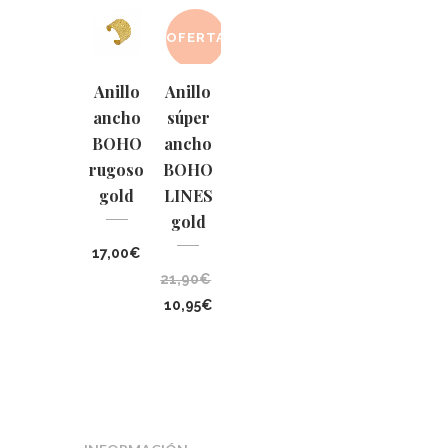
OFERTA
Anillo
Anillo
ancho
súper
BOHO
ancho
rugoso
BOHO
gold
LINES
gold
17,00
€
21,90
€
El
El
10,95
€
precio
precio
original
actual
era:
es:
21,90€.
10,95€.