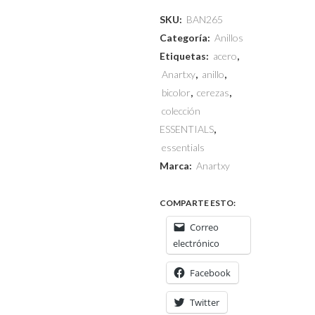
SKU:
BAN265
Categoría:
Anillos
Etiquetas:
acero
,
Anartxy
,
anillo
,
bicolor
,
cerezas
,
colección
ESSENTIALS
,
essentials
Marca:
Anartxy
COMPARTE ESTO:
Correo
electrónico
Facebook
Twitter