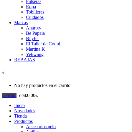
Pulseras
Ropa
Tobilleras
Cuidados
Marcas
Anartxy
Be Papaia
Bilyfer
El Taller de Coqui
Martina K
Yehwang
REBAJAS
0
No hay productos en el carrito.
Carrito
Total:
0,00
€
Inicio
Novedades
Tienda
Productos
Accesorios pelo
Anillos