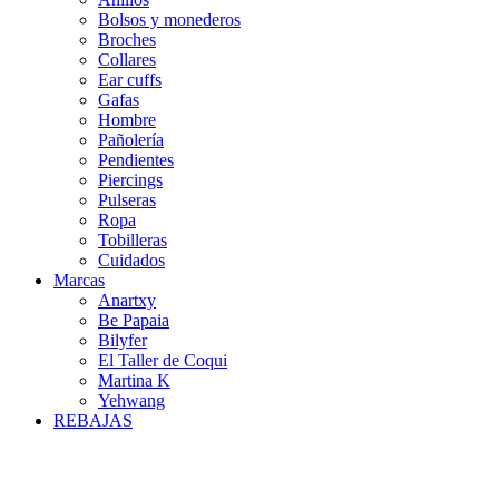
Bolsos y monederos
Broches
Collares
Ear cuffs
Gafas
Hombre
Pañolería
Pendientes
Piercings
Pulseras
Ropa
Tobilleras
Cuidados
Marcas
Anartxy
Be Papaia
Bilyfer
El Taller de Coqui
Martina K
Yehwang
REBAJAS