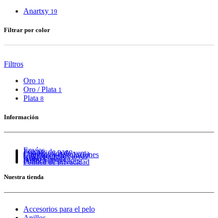
Anartxy
19
Filtrar por color
Filtros
Oro
10
Oro / Plata
1
Plata
8
Información
Envíos
Formas de pago
Condiciones de venta
Cambios y devoluciones
Cuidado de tus joyas
Guía de tallas
Aviso Legal
Política de cookies
Política de privacidad
Nuestra tienda
Accesorios para el pelo
Anillos