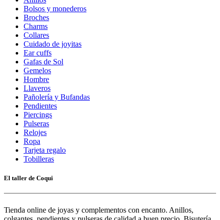
Bolsos y monederos
Broches
Charms
Collares
Cuidado de joyitas
Ear cuffs
Gafas de Sol
Gemelos
Hombre
Llaveros
Pañolería y Bufandas
Pendientes
Piercings
Pulseras
Relojes
Ropa
Tarjeta regalo
Tobilleras
El taller de Coqui
Tienda online de joyas y complementos con encanto. Anillos,
colgantes, pendientes y pulseras de calidad a buen precio. Bisutería