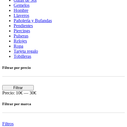
Gafas de Sol
Gemelos
Hombre
Llaveros
Pañolería y Bufandas
Pendientes
Piercings
Pulseras
Relojes
Ropa
Tarjeta regalo
Tobilleras
Filtrar por precio
Filtrar
Precio:
10€
—
30€
Filtrar por marca
Filtros