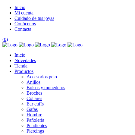
Inicio
Mi cuenta
Cuidado de tus joyas
Conócenos
Contacta
(
0
)
Inicio
Novedades
Tienda
Productos
Accesorios pelo
Anillos
Bolsos y monederos
Broches
Collares
Ear cuffs
Gafas
Hombre
Pañolería
Pendientes
Piercings