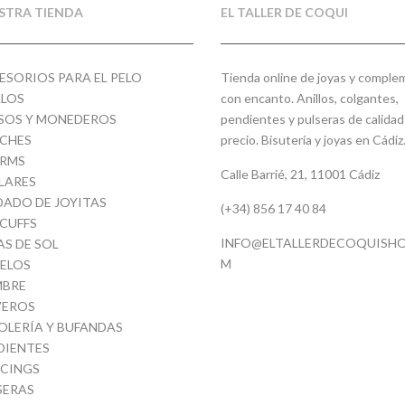
STRA TIENDA
EL TALLER DE COQUI
ESORIOS PARA EL PELO
Tienda online de joyas y compl
LLOS
con encanto. Anillos, colgantes,
SOS Y MONEDEROS
pendientes y pulseras de calidad
CHES
precio. Bisutería y joyas en Cádiz
RMS
Calle Barrié, 21, 11001 Cádiz
LARES
DADO DE JOYITAS
(+34) 856 17 40 84
 CUFFS
INFO@ELTALLERDECOQUISHO
AS DE SOL
M
ELOS
BRE
VEROS
OLERÍA Y BUFANDAS
DIENTES
RCINGS
SERAS