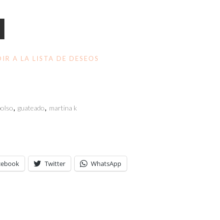
0€.
IR A LA LISTA DE DESEOS
bolso
,
guateado
,
martina k
cebook
Twitter
WhatsApp