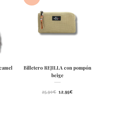
 camel
Billetero REJILLA con pompón
beige
cio
El
El
25,90
€
12,95
€
ual
precio
precio
original
actual
0€.
era:
es:
25,90€.
12,95€.