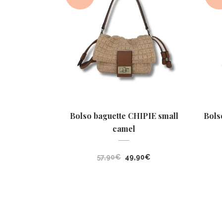
Bolso baguette CHIPIE small
Bols
camel
El
El
57,90
€
49,90
€
precio
precio
original
actual
era:
es:
57,90€.
49,90€.