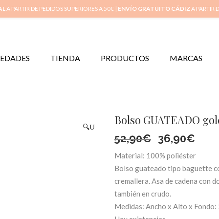
Inicio
Mi 
AL
A PARTIR DE PEDIDOS SUPERIORES A 50€ |
ENVÍO GRATUITO CÁDIZ
A PARTIR 
EDADES
TIENDA
PRODUCTOS
MARCAS
Bolso GUATEADO gol
🔍
El
El
52,90
€
36,90
€
Material: 100% poliéster
precio
prec
Bolso guateado tipo baguette con
original
actu
cremallera. Asa de cadena con d
también en crudo.
era:
es:
Medidas: Ancho x Alto x Fondo: 