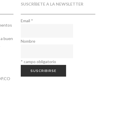
SUSCRÍBETE A LA NEWSLETTER
Email
*
ementos
 a buen
Nombre
.
*
campo obligatorio
P.CO