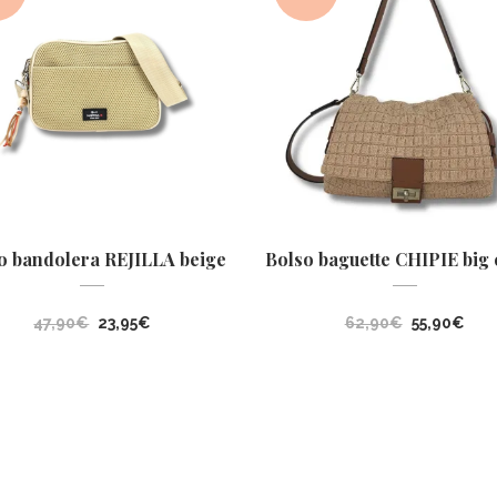
o bandolera REJILLA beige
Bolso baguette CHIPIE big
El
El
El
El
47,90
€
23,95
€
62,90
€
55,90
€
precio
precio
precio
pre
original
actual
original
act
era:
es:
era:
es:
47,90€.
23,95€.
62,90€.
55,9