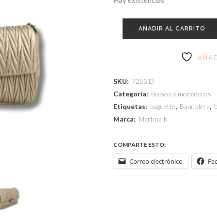
Hay existencias
52,90€.
36,9
AÑADIR AL CARRITO
AÑAD
SKU:
7255 D
Categoría:
Bolsos y monederos
Etiquetas:
baguette
,
Bandolera
,
Marca:
Martina K
COMPARTE ESTO:
Correo electrónico
Fa