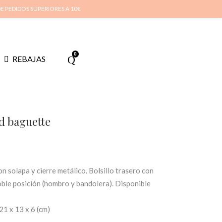
cuenta
Cuidado de tus joyas
Conócenos
Contacta
(
0
)
DE PEDIDOS SUPERIORES A 10€
0
REBAJAS
d baguette
io
 solapa y cierre metálico. Bolsillo trasero con
al
oble posición (hombro y bandolera). Disponible
21 x 13 x 6 (cm)