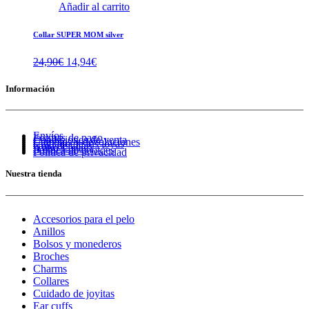
Añadir al carrito
Collar SUPER MOM silver
El
El
24,90
€
14,94
€
precio
precio
original
actual
Información
era:
es:
24,90€.
14,94€.
Envíos
Formas de pago
Condiciones de venta
Cambios y devoluciones
Cuidado de tus joyas
Guía de tallas
Aviso Legal
Política de cookies
Política de privacidad
Nuestra tienda
Accesorios para el pelo
Anillos
Bolsos y monederos
Broches
Charms
Collares
Cuidado de joyitas
Ear cuffs