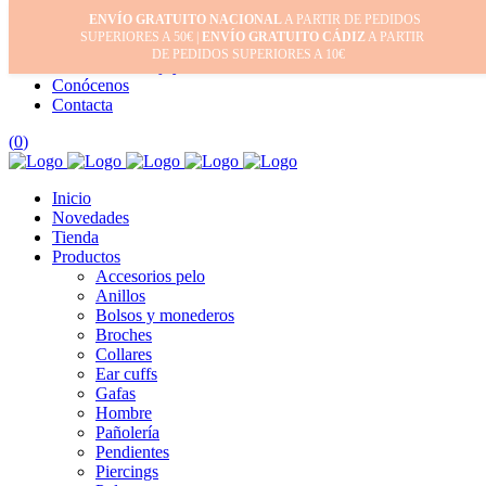
ENVÍO GRATUITO NACIONAL
A PARTIR DE PEDIDOS
Inicio
SUPERIORES A 50€ |
ENVÍO GRATUITO CÁDIZ
A PARTIR
Mi cuenta
DE PEDIDOS SUPERIORES A 10€
Cuidado de tus joyas
Conócenos
Contacta
(
0
)
Inicio
Novedades
Tienda
Productos
Accesorios pelo
Anillos
Bolsos y monederos
Broches
Collares
Ear cuffs
Gafas
Hombre
Pañolería
Pendientes
Piercings