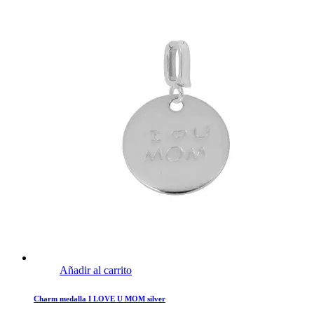
era:
es:
19,90€.
11,94€.
Añadir al carrito
Charm medalla I LOVE U MOM silver