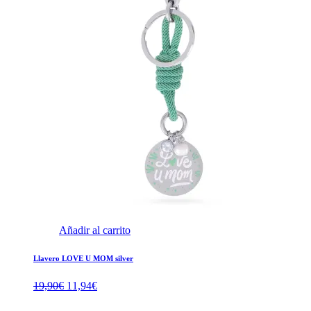
Añadir al carrito
Llavero LOVE U MOM silver
El
El
19,90
€
11,94
€
precio
precio
original
actual