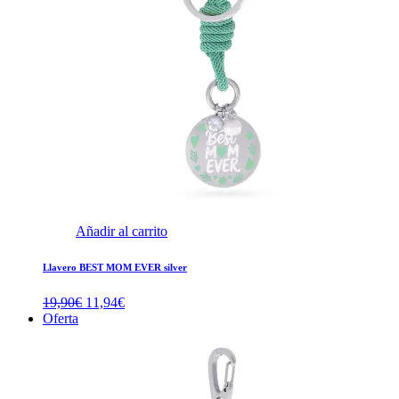
Añadir al carrito
Llavero BEST MOM EVER silver
El
El
19,90
€
11,94
€
precio
precio
Oferta
original
actual
era:
es:
19,90€.
11,94€.