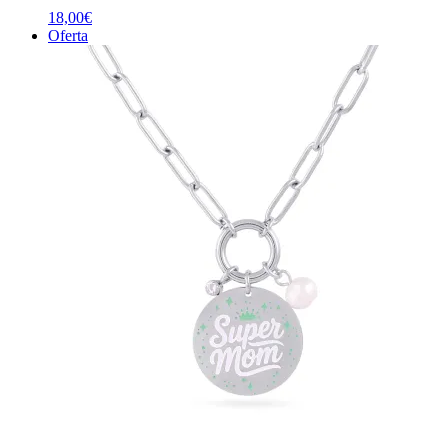
18,00
€
Oferta