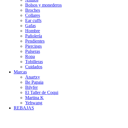
Bolsos y monederos
Broches
Collares
Ear cuffs
Gafas
Hombre
Pañolería
Pendientes
Piercings
Pulseras
Ropa
Tobilleras
Cuidados
Marcas
Anartxy
Be Papaia
Bilyfer
El Taller de Coqui
Martina K
Yehwang
REBAJAS