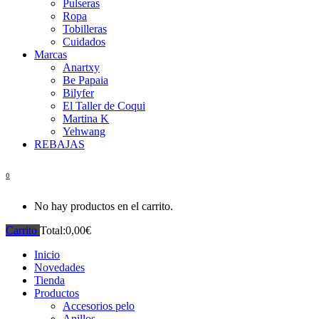
Pulseras
Ropa
Tobilleras
Cuidados
Marcas
Anartxy
Be Papaia
Bilyfer
El Taller de Coqui
Martina K
Yehwang
REBAJAS
0
No hay productos en el carrito.
Carrito
Total:
0,00
€
Inicio
Novedades
Tienda
Productos
Accesorios pelo
Anillos