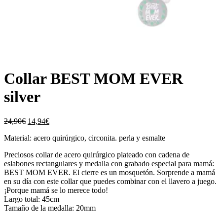
Collar BEST MOM EVER
silver
El
El
24,90
€
14,94
€
precio
precio
Material: acero quirúrgico, circonita. perla y esmalte
original
actual
era:
es:
Preciosos collar de acero quirúrgico plateado con cadena de
24,90€.
14,94€.
eslabones rectangulares y medalla con grabado especial para mamá:
BEST MOM EVER. El cierre es un mosquetón. Sorprende a mamá
en su día con este collar que puedes combinar con el llavero a juego.
¡Porque mamá se lo merece todo!
Largo total: 45cm
Tamaño de la medalla: 20mm