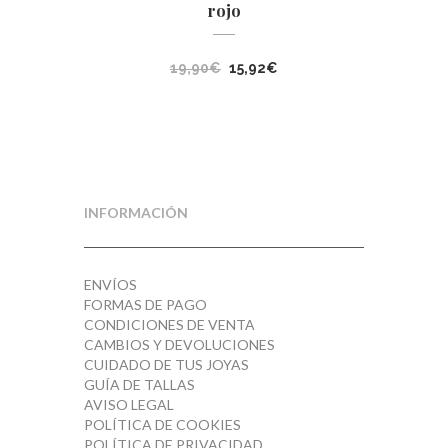
rojo
El
El
19,90
€
15,92
€
precio
precio
original
actual
era:
es:
19,90€.
15,92€.
INFORMACIÓN
ENVÍOS
FORMAS DE PAGO
CONDICIONES DE VENTA
CAMBIOS Y DEVOLUCIONES
CUIDADO DE TUS JOYAS
GUÍA DE TALLAS
AVISO LEGAL
POLÍTICA DE COOKIES
POLÍTICA DE PRIVACIDAD