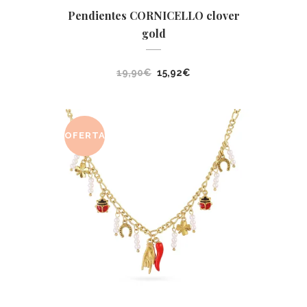
Pendientes CORNICELLO clover
gold
El
El
19,90
€
15,92
€
precio
precio
original
actual
era:
es:
OFERTA
19,90€.
15,92€.