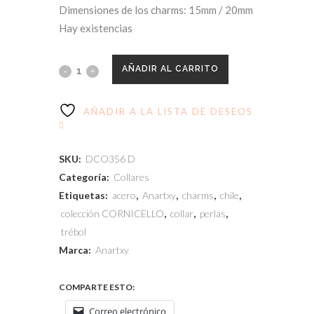
Dimensiones de los charms: 15mm / 20mm
Hay existencias
AÑADIR AL CARRITO
AÑADIR A LA LISTA DE DESEOS
SKU:
DCO356 D
Categoría:
Collares
Etiquetas:
acero
,
Anartxy
,
charms
,
chile
,
colección CORNICELLO
,
collar
,
perlas
,
trébol
Marca:
Anartxy
COMPARTE ESTO:
Correo electrónico