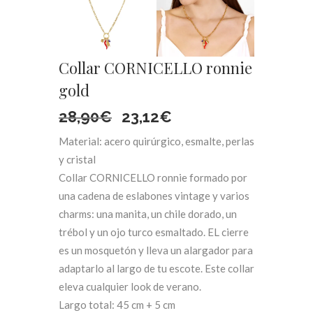
Collar CORNICELLO ronnie
gold
El
El
28,90
€
23,12
€
Material: acero quirúrgico, esmalte, perlas
precio
precio
y cristal
original
actual
Collar CORNICELLO ronnie formado por
una cadena de eslabones vintage y varios
era:
es:
charms: una manita, un chile dorado, un
trébol y un ojo turco esmaltado. EL cierre
28,90€.
23,12€.
es un mosquetón y lleva un alargador para
adaptarlo al largo de tu escote. Este collar
eleva cualquier look de verano.
Largo total: 45 cm + 5 cm