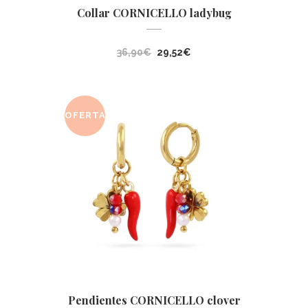
Collar CORNICELLO ladybug
El
El
36,90
€
29,52
€
precio
precio
original
actual
era:
es:
OFERTA
36,90€.
29,52€.
Pendientes CORNICELLO clover