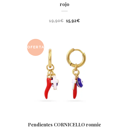
rojo
El
El
19,90
€
15,92
€
precio
precio
original
actual
era:
es:
OFERTA
19,90€.
15,92€.
Pendientes CORNICELLO ronnie