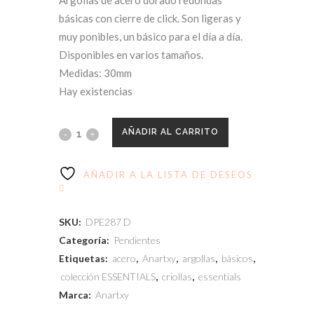
básicas con cierre de click. Son ligeras y
muy ponibles, un básico para el día a día.
Disponibles en varios tamaños.
Medidas: 30mm
Hay existencias
AÑADIR AL CARRITO
AÑADIR A LA LISTA DE DESEOS
SKU:
DPE287 D
Categoría:
Pendientes
Etiquetas:
acero
,
Anartxy
,
argollas
,
básicos
,
colección ESSENTIALS
,
criollas
,
essentials
Marca:
Anartxy