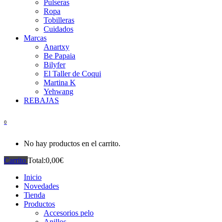
Pulseras
Ropa
Tobilleras
Cuidados
Marcas
Anartxy
Be Papaia
Bilyfer
El Taller de Coqui
Martina K
Yehwang
REBAJAS
0
No hay productos en el carrito.
Carrito
Total:
0,00
€
Inicio
Novedades
Tienda
Productos
Accesorios pelo
Anillos