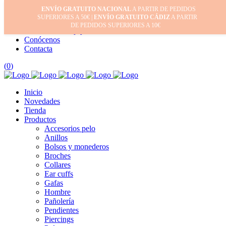
ENVÍO GRATUITO NACIONAL
A PARTIR DE PEDIDOS
Inicio
SUPERIORES A 50€ |
ENVÍO GRATUITO CÁDIZ
A PARTIR
Mi cuenta
DE PEDIDOS SUPERIORES A 10€
Cuidado de tus joyas
Conócenos
Contacta
(
0
)
Inicio
Novedades
Tienda
Productos
Accesorios pelo
Anillos
Bolsos y monederos
Broches
Collares
Ear cuffs
Gafas
Hombre
Pañolería
Pendientes
Piercings