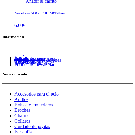
Añadir al carrito
Aro charm SIMPLE HEART silver
6,00
€
Información
Envíos
Formas de pago
Condiciones de venta
Cambios y devoluciones
Cuidado de tus joyas
Guía de tallas
Aviso Legal
Política de cookies
Política de privacidad
Nuestra tienda
Accesorios para el pelo
Anillos
Bolsos y monederos
Broches
Charms
Collares
Cuidado de joyitas
Ear cuffs