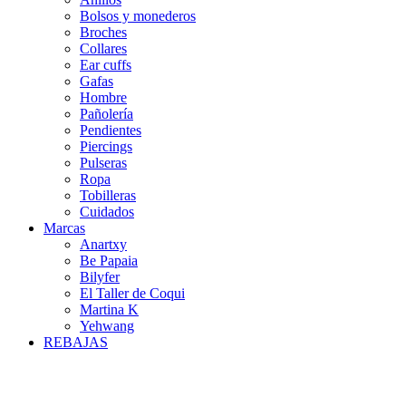
Bolsos y monederos
Broches
Collares
Ear cuffs
Gafas
Hombre
Pañolería
Pendientes
Piercings
Pulseras
Ropa
Tobilleras
Cuidados
Marcas
Anartxy
Be Papaia
Bilyfer
El Taller de Coqui
Martina K
Yehwang
REBAJAS