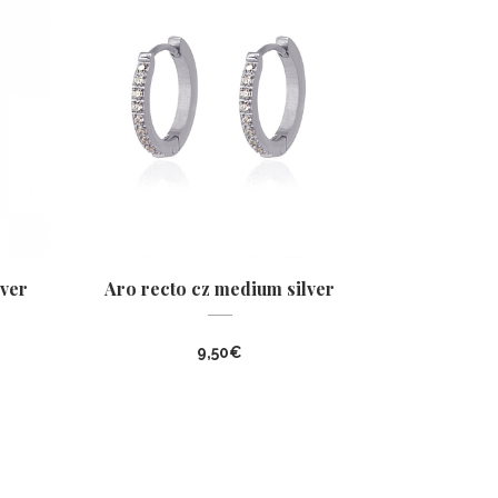
ver
Aro recto cz medium silver
9,50
€