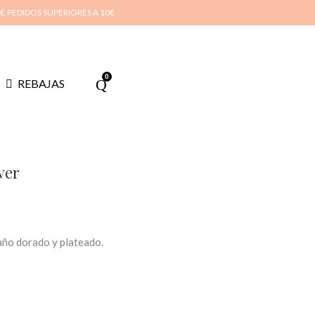
cuenta
Cuidado de tus joyas
Conócenos
Contacta
(
0
)
DE PEDIDOS SUPERIORES A 10€
0
REBAJAS
ver
año dorado y plateado.