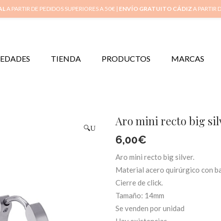
Inicio
Mi 
AL
A PARTIR DE PEDIDOS SUPERIORES A 50€ |
ENVÍO GRATUITO CÁDIZ
A PARTIR 
EDADES
TIENDA
PRODUCTOS
MARCAS
Aro mini recto big sil
🔍
6,00
€
Aro mini recto big silver.
Material acero quirúrgico con b
Cierre de click.
Tamaño: 14mm
Se venden por unidad