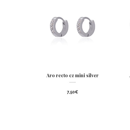
Aro recto cz mini silver
7,50
€