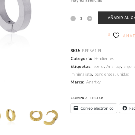
Hay existencias
AÑADIR AL C
AÑAD
SKU:
BPE561 PL
Categoría:
Pendientes
Etiquetas:
acero
,
Anartxy
,
argoll
minimalista
,
pendientes
,
unidad
Marca:
Anartxy
COMPARTE ESTO:
Correo electrónico
Fa