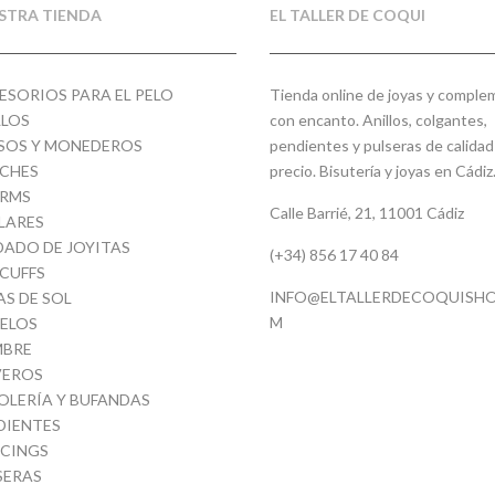
STRA TIENDA
EL TALLER DE COQUI
ESORIOS PARA EL PELO
Tienda online de joyas y compl
LLOS
con encanto. Anillos, colgantes,
SOS Y MONEDEROS
pendientes y pulseras de calidad
CHES
precio. Bisutería y joyas en Cádiz
RMS
Calle Barrié, 21, 11001 Cádiz
LARES
DADO DE JOYITAS
(+34) 856 17 40 84
 CUFFS
INFO@ELTALLERDECOQUISHO
AS DE SOL
M
ELOS
BRE
VEROS
OLERÍA Y BUFANDAS
DIENTES
RCINGS
SERAS