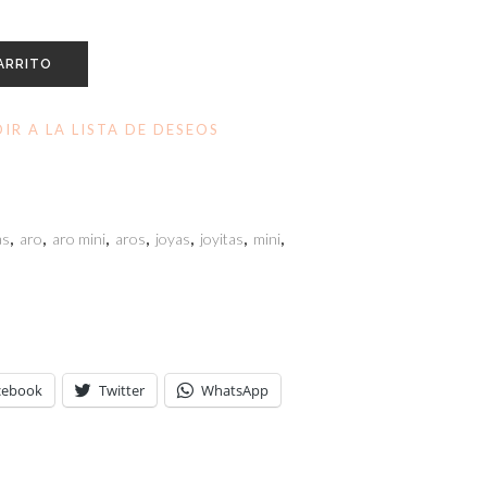
ARRITO
IR A LA LISTA DE DESEOS
as
,
aro
,
aro mini
,
aros
,
joyas
,
joyitas
,
mini
,
cebook
Twitter
WhatsApp