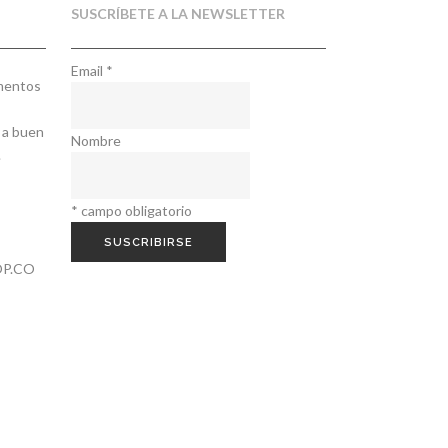
SUSCRÍBETE A LA NEWSLETTER
Email
*
ementos
 a buen
Nombre
.
*
campo obligatorio
P.CO