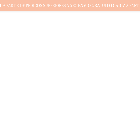
L
A PARTIR DE PEDIDOS SUPERIORES A 50€ |
ENVÍO GRATUITO CÁDIZ
A PARTI