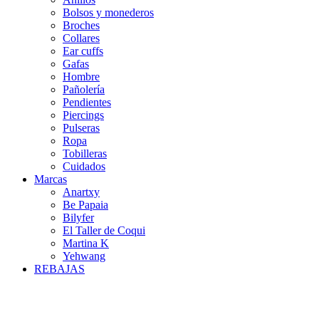
Bolsos y monederos
Broches
Collares
Ear cuffs
Gafas
Hombre
Pañolería
Pendientes
Piercings
Pulseras
Ropa
Tobilleras
Cuidados
Marcas
Anartxy
Be Papaia
Bilyfer
El Taller de Coqui
Martina K
Yehwang
REBAJAS