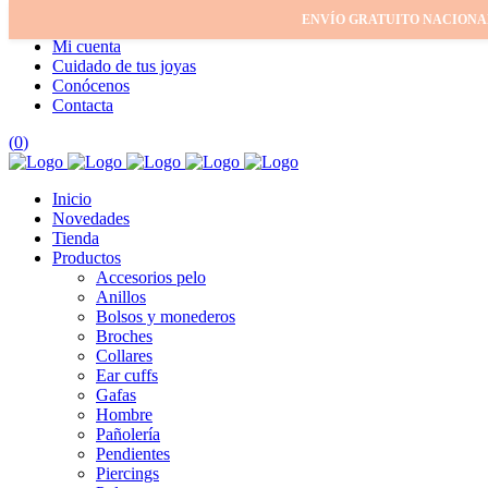
ENVÍO GRATUITO NACIONA
Inicio
Mi cuenta
Cuidado de tus joyas
Conócenos
Contacta
(
0
)
Inicio
Novedades
Tienda
Productos
Accesorios pelo
Anillos
Bolsos y monederos
Broches
Collares
Ear cuffs
Gafas
Hombre
Pañolería
Pendientes
Piercings