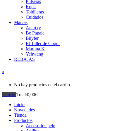
Pulseras
Ropa
Tobilleras
Cuidados
Marcas
Anartxy
Be Papaia
Bilyfer
El Taller de Coqui
Martina K
Yehwang
REBAJAS
0
No hay productos en el carrito.
Carrito
Total:
0,00
€
Inicio
Novedades
Tienda
Productos
Accesorios pelo
Anillos