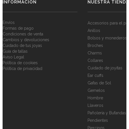
INFORMACIÓN
NUESTRA TIEND
Envíos
Accesorios para el pe
Formas de pago
Anillos
Condiciones de venta
Bolsos y monederos
Cambios y devoluciones
Cuidado de tus joyas
Broches
Guía de tallas
Charms
Aviso Legal
Collares
Política de cookies
Cuidado de joyitas
Política de privacidad
Ear cuffs
Gafas de Sol
Gemelos
Hombre
Llaveros
Pañolería y Bufandas
Pendientes
Piercings