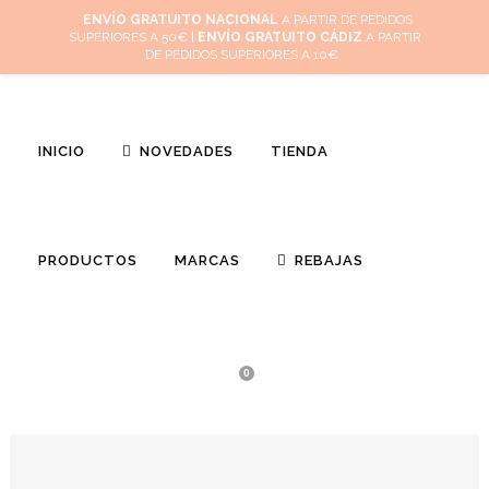
Inicio
Mi cuenta
Cuidado de tus joyas
Conócenos
Contacta
ENVÍO GRATUITO NACIONAL
A PARTIR DE PEDIDOS
SUPERIORES A 50€ |
ENVÍO GRATUITO CÁDIZ
A PARTIR
(
0
)
DE PEDIDOS SUPERIORES A 10€
INICIO
NOVEDADES
TIENDA
PRODUCTOS
MARCAS
REBAJAS
0