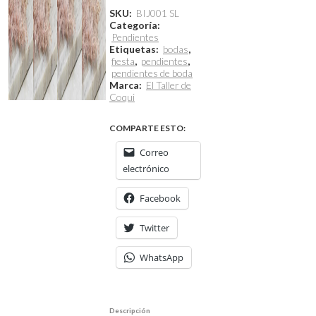
SKU:
BIJ001 SL
Categoría:
Pendientes
Etiquetas:
bodas
,
fiesta
,
pendientes
,
pendientes de boda
Marca:
El Taller de
Coqui
COMPARTE ESTO:
Correo
electrónico
Facebook
Twitter
WhatsApp
Descripción