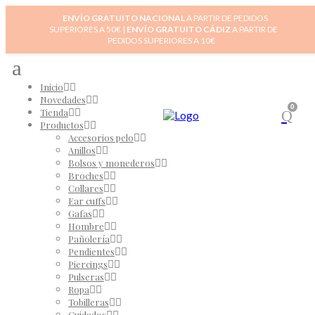
ENVÍO GRATUITO NACIONAL
A PARTIR DE PEDIDOS
SUPERIORES A 50€ |
ENVÍO GRATUITO CÁDIZ
A PARTIR DE
PEDIDOS SUPERIORES A 10€
Inicio
Novedades
0
Tienda
Productos
Accesorios pelo
Anillos
Bolsos y monederos
Broches
Collares
Ear cuffs
Gafas
Hombre
Pañolería
Pendientes
Piercings
Pulseras
Ropa
Tobilleras
Cuidados