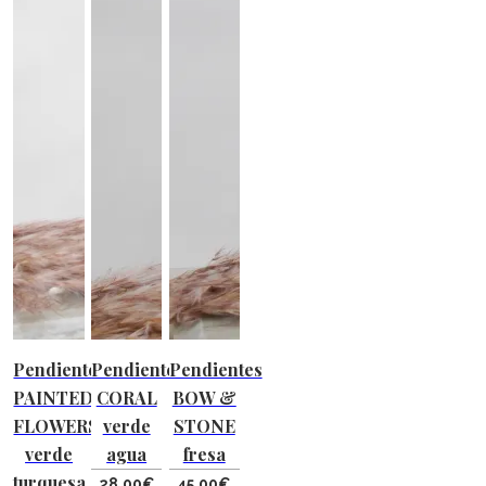
Pendientes
Pendientes
Pendientes
PAINTED
CORAL
BOW &
FLOWERS
verde
STONE
verde
agua
fresa
turquesa
28,00
€
45,00
€