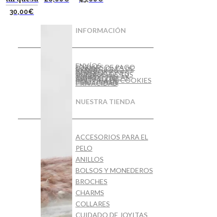
30,00
€
INFORMACIÓN
ENVÍOS
FORMAS DE PAGO
CONDICIONES DE
VENTA
CAMBIOS Y
DEVOLUCIONES
CUIDADO DE TUS
JOYAS
GUÍA DE TALLAS
AVISO LEGAL
POLÍTICA DE COOKIES
POLÍTICA DE
PRIVACIDAD
NUESTRA TIENDA
ACCESORIOS PARA EL
PELO
ANILLOS
BOLSOS Y MONEDEROS
BROCHES
CHARMS
COLLARES
CUIDADO DE JOYITAS