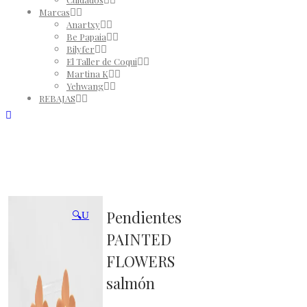
Marcas
Anartxy
Be Papaia
Bilyfer
El Taller de Coqui
Martina K
Yehwang
REBAJAS
Pendientes
🔍
PAINTED
FLOWERS
salmón