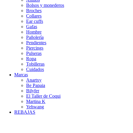
Bolsos y monederos
Broches
Collares
Ear cuffs
Gafas
Hombre
Pañolería
Pendientes
Piercings
Pulseras
Ropa
Tobilleras
Cuidados
Marcas
Anartxy
Be Papaia
Bilyfer
El Taller de Coqui
Martina K
Yehwang
REBAJAS