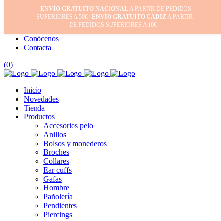
ENVÍO GRATUITO NACIONAL
A PARTIR DE PEDIDOS
Inicio
SUPERIORES A 50€ |
ENVÍO GRATUITO CÁDIZ
A PARTIR
Mi cuenta
DE PEDIDOS SUPERIORES A 10€
Cuidado de tus joyas
Conócenos
Contacta
(
0
)
Inicio
Novedades
Tienda
Productos
Accesorios pelo
Anillos
Bolsos y monederos
Broches
Collares
Ear cuffs
Gafas
Hombre
Pañolería
Pendientes
Piercings