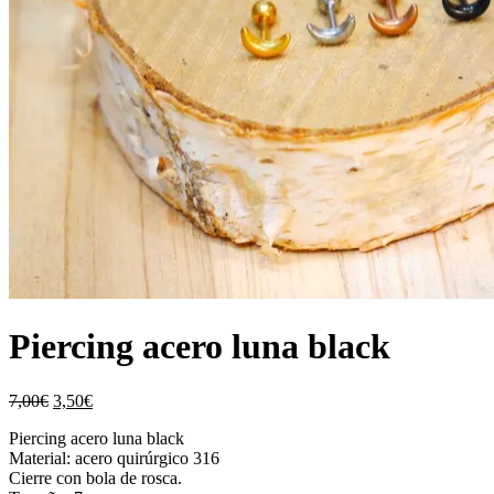
Piercing acero luna black
El
El
7,00
€
3,50
€
precio
precio
Piercing acero luna black
original
actual
Material: acero quirúrgico 316
era:
es:
Cierre con bola de rosca.
7,00€.
3,50€.