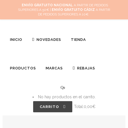
Inicio
Mi cuenta
Cuidado de tus joyas
Conócenos
Contacta
(
0
)
ENVÍO GRATUITO NACIONAL
A PARTIR DE PEDIDOS
SUPERIORES A 50€ |
ENVÍO GRATUITO CÁDIZ
A PARTIR
DE PEDIDOS SUPERIORES A 10€
INICIO
NOVEDADES
TIENDA
PRODUCTOS
MARCAS
REBAJAS
0
No hay productos en el carrito.
Total:
0,00
€
CARRITO