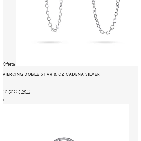
Oferta
PIERCING DOBLE STAR & CZ CADENA SILVER
El
El
10,50
€
5,25
€
precio
precio
original
actual
era:
es:
10,50€.
5,25€.