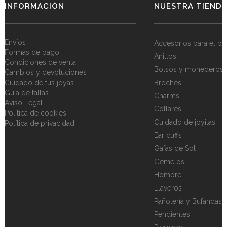
INFORMACIÓN
NUESTRA TIEND
Envíos
Accesorios para el pe
Formas de pago
Anillos
Condiciones de venta
Bolsos y monederos
Cambios y devoluciones
Cuidado de tus joyas
Broches
Guía de tallas
Charms
Aviso Legal
Collares
Política de cookies
Cuidado de joyitas
Política de privacidad
Ear cuffs
Gafas de Sol
Gemelos
Hombre
Llaveros
Pañolería y Bufandas
Pendientes