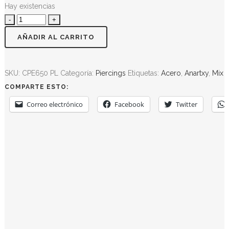
Hay existencias
AÑADIR AL CARRITO
SKU:
CPE650 PL
Categoría:
Piercings
Etiquetas:
Acero
,
Anartxy
,
Mix 
COMPARTE ESTO:
Correo electrónico
Facebook
Twitter