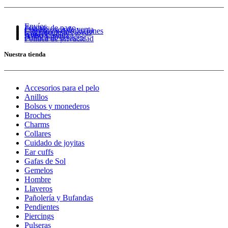
Envíos
Formas de pago
Condiciones de venta
Cambios y devoluciones
Cuidado de tus joyas
Guía de tallas
Aviso Legal
Política de cookies
Política de privacidad
Nuestra tienda
Accesorios para el pelo
Anillos
Bolsos y monederos
Broches
Charms
Collares
Cuidado de joyitas
Ear cuffs
Gafas de Sol
Gemelos
Hombre
Llaveros
Pañolería y Bufandas
Pendientes
Piercings
Pulseras