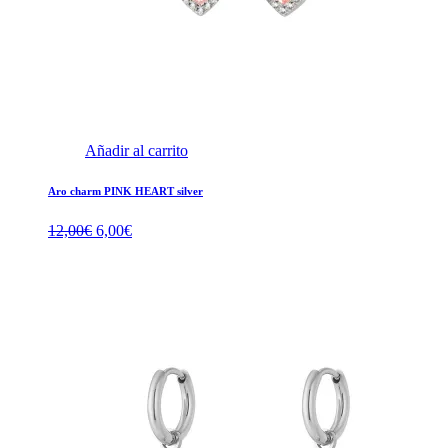
Añadir al carrito
Aro charm PINK HEART silver
El
El
12,00
€
6,00
€
precio
precio
original
actual
era:
es:
12,00€.
6,00€.