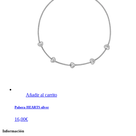
Añadir al carrito
Pulsera HEARTS silver
16,00
€
Información