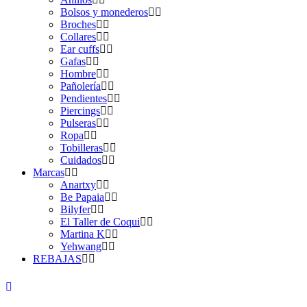
Bolsos y monederos
Broches
Collares
Ear cuffs
Gafas
Hombre
Pañolería
Pendientes
Piercings
Pulseras
Ropa
Tobilleras
Cuidados
Marcas
Anartxy
Be Papaia
Bilyfer
El Taller de Coqui
Martina K
Yehwang
REBAJAS