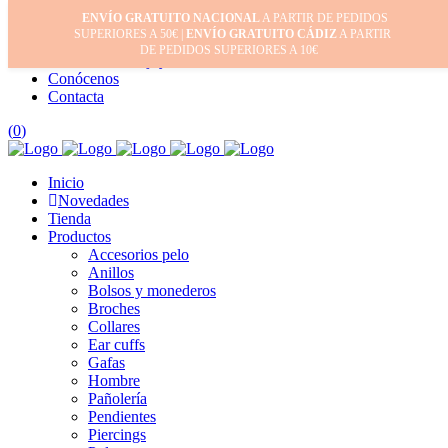
ENVÍO GRATUITO NACIONAL
A PARTIR DE PEDIDOS
Inicio
SUPERIORES A 50€ |
ENVÍO GRATUITO CÁDIZ
A PARTIR
Mi cuenta
DE PEDIDOS SUPERIORES A 10€
Cuidado de tus joyas
Conócenos
Contacta
(
0
)
Inicio
Novedades
Tienda
Productos
Accesorios pelo
Anillos
Bolsos y monederos
Broches
Collares
Ear cuffs
Gafas
Hombre
Pañolería
Pendientes
Piercings