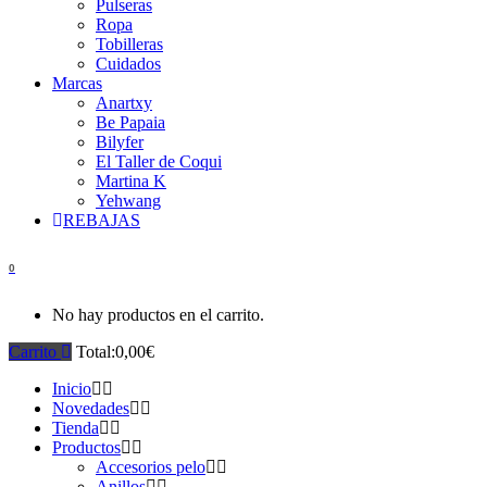
Pulseras
Ropa
Tobilleras
Cuidados
Marcas
Anartxy
Be Papaia
Bilyfer
El Taller de Coqui
Martina K
Yehwang
REBAJAS
0
No hay productos en el carrito.
Carrito
Total:
0,00
€
Inicio
Novedades
Tienda
Productos
Accesorios pelo
Anillos