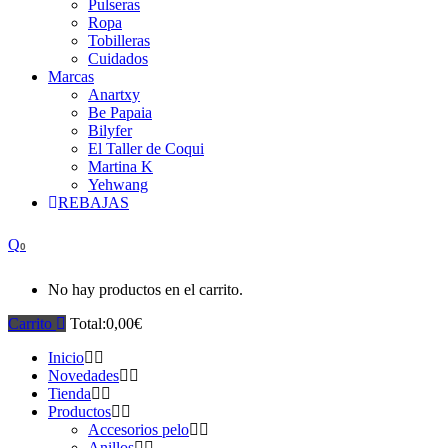
Pulseras
Ropa
Tobilleras
Cuidados
Marcas
Anartxy
Be Papaia
Bilyfer
El Taller de Coqui
Martina K
Yehwang
REBAJAS
0
No hay productos en el carrito.
Carrito
Total:
0,00
€
Inicio
Novedades
Tienda
Productos
Accesorios pelo
Anillos