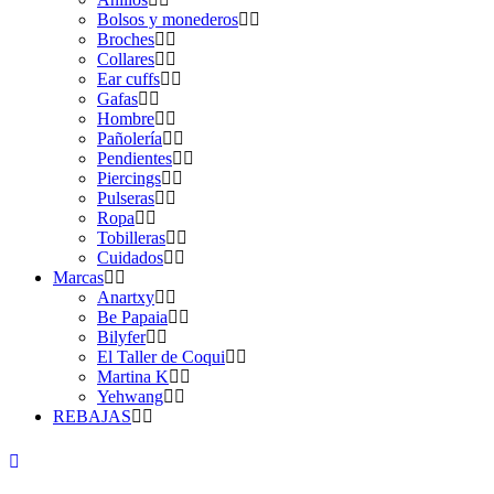
Bolsos y monederos
Broches
Collares
Ear cuffs
Gafas
Hombre
Pañolería
Pendientes
Piercings
Pulseras
Ropa
Tobilleras
Cuidados
Marcas
Anartxy
Be Papaia
Bilyfer
El Taller de Coqui
Martina K
Yehwang
REBAJAS