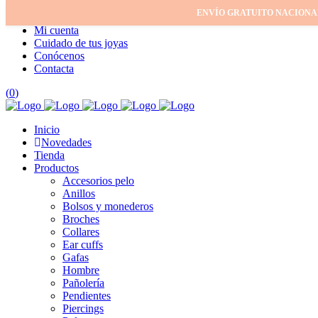
ENVÍO GRATUITO NACIONA
Inicio
Mi cuenta
Cuidado de tus joyas
Conócenos
Contacta
(
0
)
Inicio
Novedades
Tienda
Productos
Accesorios pelo
Anillos
Bolsos y monederos
Broches
Collares
Ear cuffs
Gafas
Hombre
Pañolería
Pendientes
Piercings