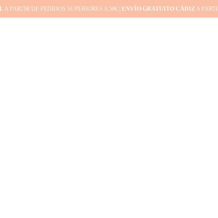
L
A PARTIR DE PEDIDOS SUPERIORES A 50€ |
ENVÍO GRATUITO CÁDIZ
A PARTI