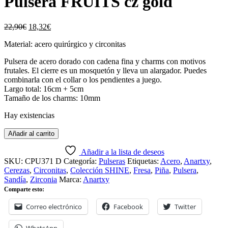
Pulsera FRUITS cz gold
El
El
22,90
€
18,32
€
precio
precio
Material: acero quirúrgico y circonitas
original
actual
era:
es:
Pulsera de acero dorado con cadena fina y charms con motivos
22,90€.
18,32€.
frutales. El cierre es un mosquetón y lleva un alargador. Puedes
combinarla con el collar o los pendientes a juego.
Largo total: 16cm + 5cm
Tamaño de los charms: 10mm
Hay existencias
Añadir al carrito
Añadir a la lista de deseos
SKU:
CPU371 D
Categoría:
Pulseras
Etiquetas:
Acero
,
Anartxy
,
Cerezas
,
Circonitas
,
Colección SHINE
,
Fresa
,
Piña
,
Pulsera
,
Sandía
,
Zirconia
Marca:
Anartxy
Comparte esto:
Correo electrónico
Facebook
Twitter
WhatsApp