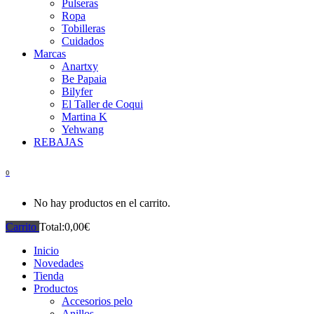
Pulseras
Ropa
Tobilleras
Cuidados
Marcas
Anartxy
Be Papaia
Bilyfer
El Taller de Coqui
Martina K
Yehwang
REBAJAS
0
No hay productos en el carrito.
Carrito
Total:
0,00
€
Inicio
Novedades
Tienda
Productos
Accesorios pelo
Anillos