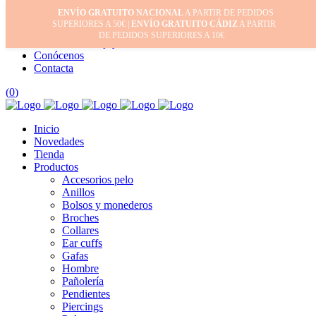
ENVÍO GRATUITO NACIONAL
A PARTIR DE PEDIDOS
Inicio
SUPERIORES A 50€ |
ENVÍO GRATUITO CÁDIZ
A PARTIR
Mi cuenta
DE PEDIDOS SUPERIORES A 10€
Cuidado de tus joyas
Conócenos
Contacta
(
0
)
Inicio
Novedades
Tienda
Productos
Accesorios pelo
Anillos
Bolsos y monederos
Broches
Collares
Ear cuffs
Gafas
Hombre
Pañolería
Pendientes
Piercings