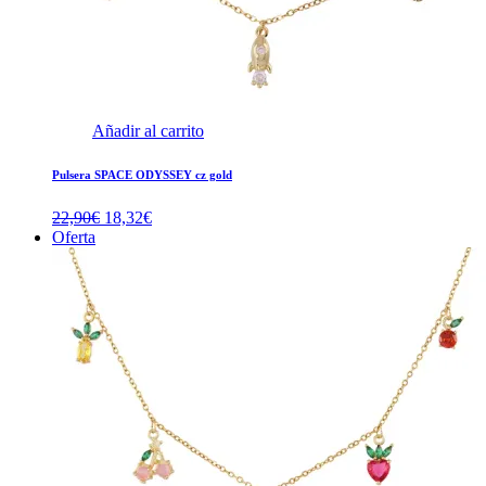
Añadir al carrito
Pulsera SPACE ODYSSEY cz gold
El
El
22,90
€
18,32
€
precio
precio
Oferta
original
actual
era:
es:
22,90€.
18,32€.