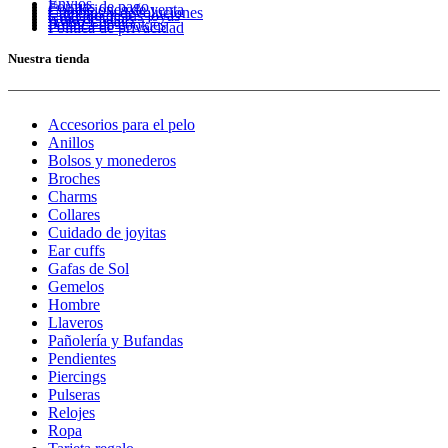
Envíos
Formas de pago
Condiciones de venta
Cambios y devoluciones
Cuidado de tus joyas
Guía de tallas
Aviso Legal
Política de cookies
Política de privacidad
Nuestra tienda
Accesorios para el pelo
Anillos
Bolsos y monederos
Broches
Charms
Collares
Cuidado de joyitas
Ear cuffs
Gafas de Sol
Gemelos
Hombre
Llaveros
Pañolería y Bufandas
Pendientes
Piercings
Pulseras
Relojes
Ropa