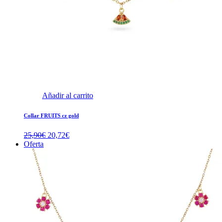
Añadir al carrito
Collar FRUITS cz gold
El
El
25,90
€
20,72
€
precio
precio
Oferta
original
actual
era:
es:
25,90€.
20,72€.