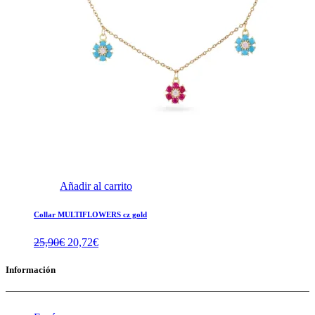
Añadir al carrito
Collar MULTIFLOWERS cz gold
El
El
25,90
€
20,72
€
precio
precio
original
actual
Información
era:
es:
25,90€.
20,72€.