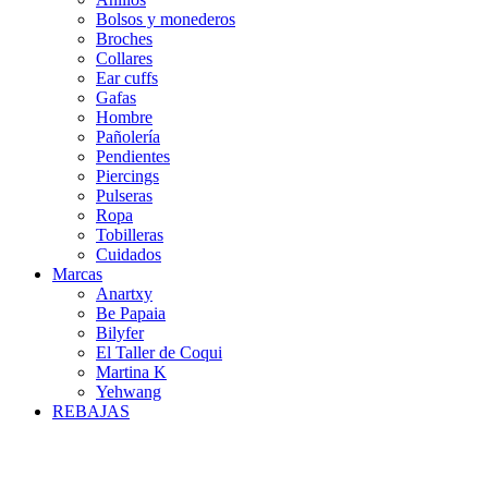
Bolsos y monederos
Broches
Collares
Ear cuffs
Gafas
Hombre
Pañolería
Pendientes
Piercings
Pulseras
Ropa
Tobilleras
Cuidados
Marcas
Anartxy
Be Papaia
Bilyfer
El Taller de Coqui
Martina K
Yehwang
REBAJAS