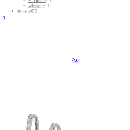
Martina K
Yehwang
REBAJAS
🔍