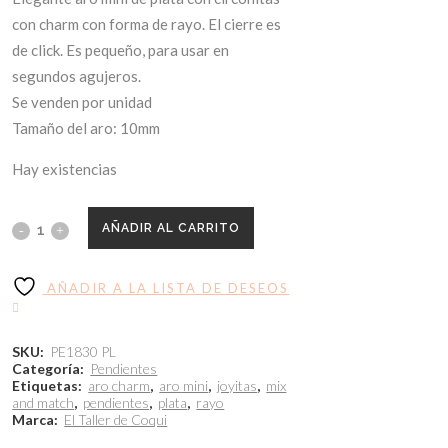
con charm con forma de rayo. El cierre es
de click. Es pequeño, para usar en
segundos agujeros.
Se venden por unidad
Tamaño del aro: 10mm
Hay existencias
AÑADIR AL CARRITO
AÑADIR A LA LISTA DE DESEOS
SKU:
PE1830 PL
Categoría:
Pendientes
Etiquetas:
aro charm
,
aro mini
,
joyitas
,
mix
and match
,
pendientes
,
plata
,
rayo
Marca:
El Taller de Coqui