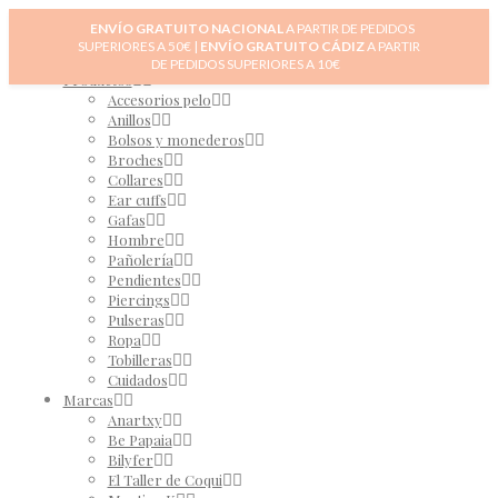
Inicio
ENVÍO GRATUITO NACIONAL
A PARTIR DE PEDIDOS
Novedades
SUPERIORES A 50€ |
ENVÍO GRATUITO CÁDIZ
A PARTIR
0
Tienda
DE PEDIDOS SUPERIORES A 10€
Productos
Accesorios pelo
Anillos
Bolsos y monederos
Broches
Collares
Ear cuffs
Gafas
Hombre
Pañolería
Pendientes
Piercings
Pulseras
Ropa
Tobilleras
Cuidados
Marcas
Anartxy
Be Papaia
Bilyfer
El Taller de Coqui