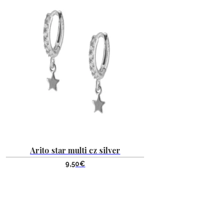
Arito star multi cz silver
9,50
€