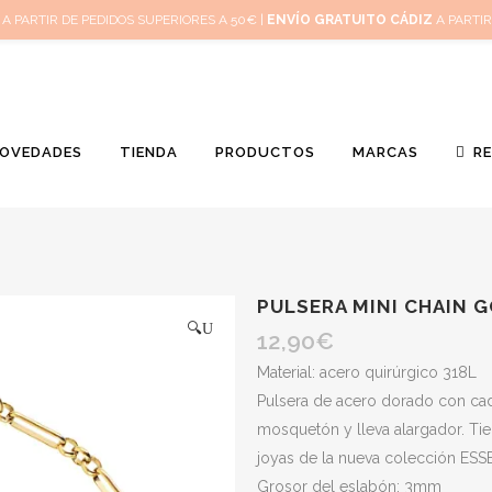
Inicio
Mi 
A PARTIR DE PEDIDOS SUPERIORES A 50€ |
ENVÍO GRATUITO CÁDIZ
A PARTIR
OVEDADES
TIENDA
PRODUCTOS
MARCAS
R
PULSERA MINI CHAIN 
🔍
12,90
€
Material: acero quirúrgico 318L
Pulsera de acero dorado con cade
mosquetón y lleva alargador. Tien
joyas de la nueva colección ESS
Grosor del eslabón: 3mm