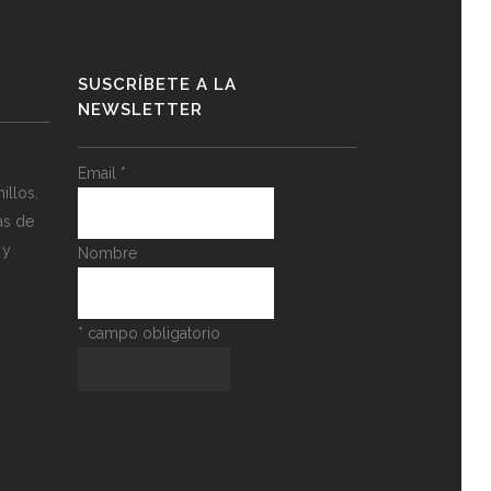
SUSCRÍBETE A LA
NEWSLETTER
Email
*
llos,
as de
 y
Nombre
*
campo obligatorio