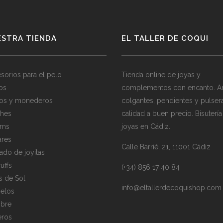
ESTRA TIENDA
EL TALLER DE COQUI
sorios para el pelo
Tienda online de joyas y
los
complementos con encanto. Ani
os y monederos
colgantes, pendientes y pulser
hes
calidad a buen precio. Bisutería
rms
joyas en Cádiz.
ares
Calle Barrié, 21, 11001 Cádiz
ado de joyitas
uffs
(+34) 856 17 40 84
s de Sol
info@eltallerdecoquishop.com
elos
bre
eros