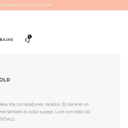
cuenta
Cuidado de tus joyas
Conócenos
Contacta
(
0
)
 DE PEDIDOS SUPERIORES A 10€
0
EBAJAS
GOLD
na fina con eslabones variados. El cierre es un
es también el collar a juego. Luce con estilo las
ENTIALS.