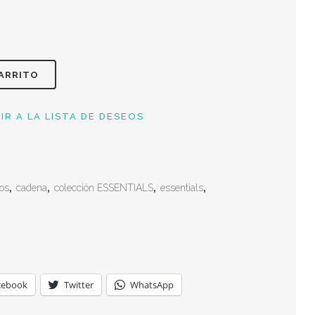
CARRITO
IR A LA LISTA DE DESEOS
os
,
cadena
,
colección ESSENTIALS
,
essentials
,
cebook
Twitter
WhatsApp