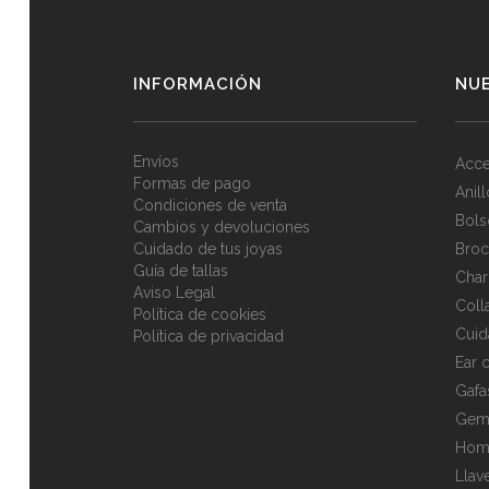
INFORMACIÓN
NU
Envíos
Acce
Formas de pago
Anil
Condiciones de venta
Bols
Cambios y devoluciones
Cuidado de tus joyas
Broc
Guía de tallas
Cha
Aviso Legal
Coll
Política de cookies
Cuid
Política de privacidad
Ear c
Gafa
Gem
Hom
Llav