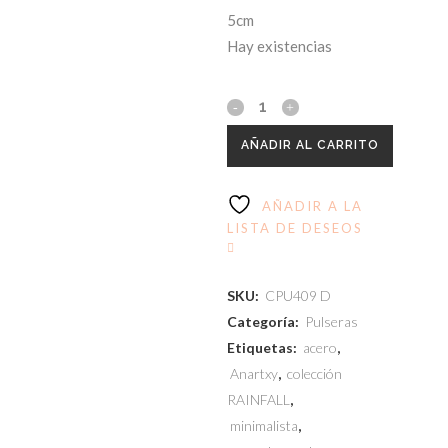
5cm
Hay existencias
AÑADIR AL CARRITO
AÑADIR A LA
LISTA DE DESEOS
SKU:
CPU409 D
Categoría:
Pulseras
Etiquetas:
acero
,
Anartxy
,
colección
RAINFALL
,
minimalista
,