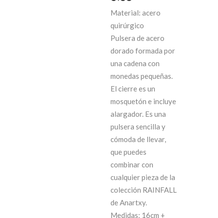
Material: acero
precio
precio
quirúrgico
original
actual
Pulsera de acero
dorado formada por
era:
es:
una cadena con
monedas pequeñas.
19,90€.
9,95€.
El cierre es un
mosquetón e incluye
alargador. Es una
pulsera sencilla y
cómoda de llevar,
que puedes
combinar con
cualquier pieza de la
colección RAINFALL
de Anartxy.
Medidas: 16cm +