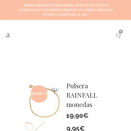
ENVÍO GRATUITO NACIONAL
A PARTIR DE PEDIDOS
SUPERIORES A 50€ |
ENVÍO GRATUITO CÁDIZ
A PARTIR DE
PEDIDOS SUPERIORES A 10€
0
Pulsera
🔍
RAINFALL
OFERTA
monedas
19,90
€
El
El
9,95
€