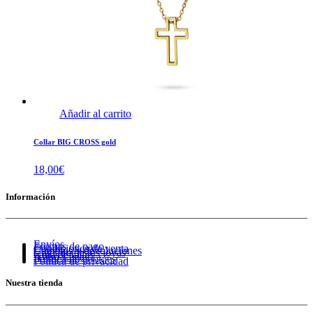
Añadir al carrito
Collar BIG CROSS gold
18,00
€
Información
Envíos
Formas de pago
Condiciones de venta
Cambios y devoluciones
Cuidado de tus joyas
Guía de tallas
Aviso Legal
Política de cookies
Política de privacidad
Nuestra tienda