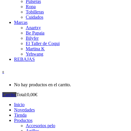
Pulseras
Ropa
Tobilleras
Cuidados
Marcas
Anartxy
Be Papaia
Bilyfer
El Taller de Coqui
Martina K
Yehwang
REBAJAS
0
No hay productos en el carrito.
Carrito
Total:
0,00
€
Inicio
Novedades
Tienda
Productos
Accesorios pelo
Anillos