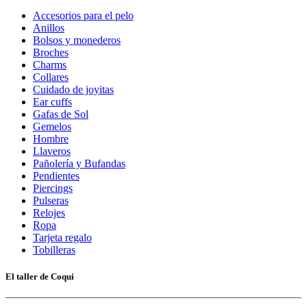
Accesorios para el pelo
Anillos
Bolsos y monederos
Broches
Charms
Collares
Cuidado de joyitas
Ear cuffs
Gafas de Sol
Gemelos
Hombre
Llaveros
Pañolería y Bufandas
Pendientes
Piercings
Pulseras
Relojes
Ropa
Tarjeta regalo
Tobilleras
El taller de Coqui