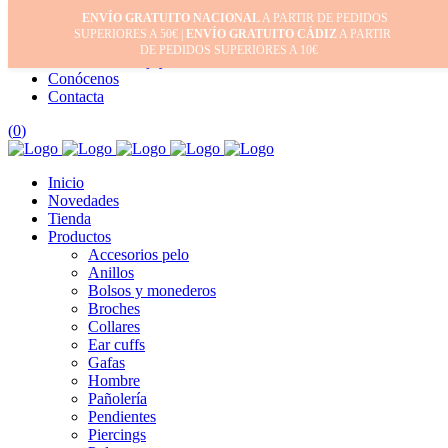
ENVÍO GRATUITO NACIONAL
A PARTIR DE PEDIDOS
Inicio
SUPERIORES A 50€ |
ENVÍO GRATUITO CÁDIZ
A PARTIR
Mi cuenta
DE PEDIDOS SUPERIORES A 10€
Cuidado de tus joyas
Conócenos
Contacta
(
0
)
Inicio
Novedades
Tienda
Productos
Accesorios pelo
Anillos
Bolsos y monederos
Broches
Collares
Ear cuffs
Gafas
Hombre
Pañolería
Pendientes
Piercings