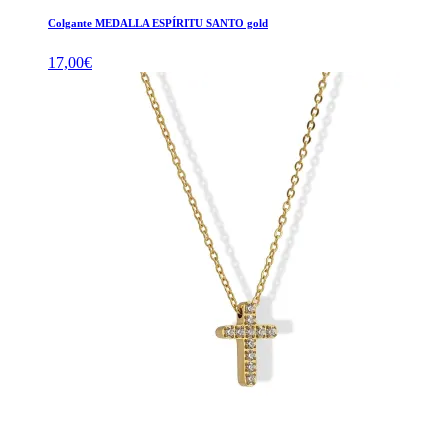
Colgante MEDALLA ESPÍRITU SANTO gold
17,00
€