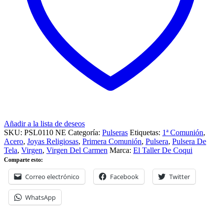
Añadir a la lista de deseos
SKU:
PSL0110 NE
Categoría:
Pulseras
Etiquetas:
1ª Comunión
,
Acero
,
Joyas Religiosas
,
Primera Comunión
,
Pulsera
,
Pulsera De
Tela
,
Virgen
,
Virgen Del Carmen
Marca:
El Taller De Coqui
Comparte esto:
Correo electrónico
Facebook
Twitter
WhatsApp