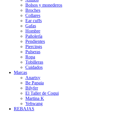
Bolsos y monederos
Broches
Collares
Ear cuffs
Gafas
Hombre
Pañolería
Pendientes
Piercings
Pulseras
Ropa
Tobilleras
Cuidados
Marcas
Anartxy
Be Papaia
Bilyfer
El Taller de Coqui
Martina K
Yehwang
REBAJAS