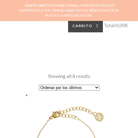
ENVÍO GRATUITO NACIONAL
A PARTIR DE PEDIDOS
0
SUPERIORES A 50€ |
ENVÍO GRATUITO CÁDIZ
A PARTIR DE
No hay productos en el carrito.
PEDIDOS SUPERIORES A 10€
Total:
0,00
€
CARRITO
Showing all 8 results