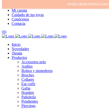
ENVÍO GRATUITO NACIONA
Inicio
Mi cuenta
Cuidado de tus joyas
Conócenos
Contacta
(
0
)
Inicio
Novedades
Tienda
Productos
Accesorios pelo
Anillos
Bolsos y monederos
Broches
Collares
Ear cuffs
Gafas
Hombre
Pañolería
Pendientes
Piercings