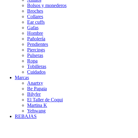
Bolsos y monederos
Broches
Collares
Ear cuffs
Gafas
Hombre
Pañolería
Pendientes
Piercings
Pulseras
Ropa
Tobilleras
Cuidados
Marcas
Anartxy
Be Papaia
Bilyfer
El Taller de Coqui
Martina K
Yehwang
REBAJAS