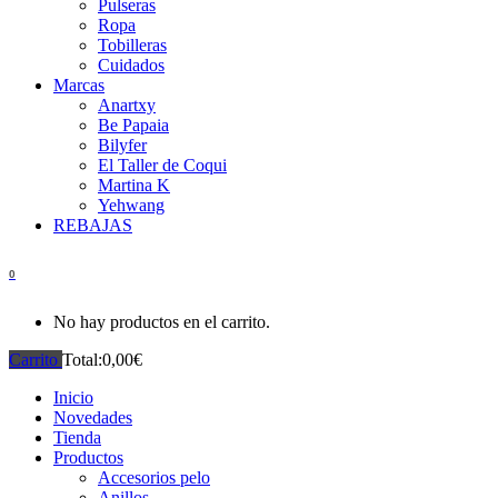
Pulseras
Ropa
Tobilleras
Cuidados
Marcas
Anartxy
Be Papaia
Bilyfer
El Taller de Coqui
Martina K
Yehwang
REBAJAS
0
No hay productos en el carrito.
Carrito
Total:
0,00
€
Inicio
Novedades
Tienda
Productos
Accesorios pelo
Anillos