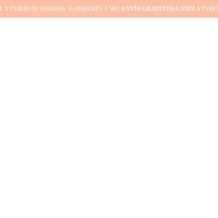
L
A PARTIR DE PEDIDOS SUPERIORES A 50€ |
ENVÍO GRATUITO CÁDIZ
A PARTI