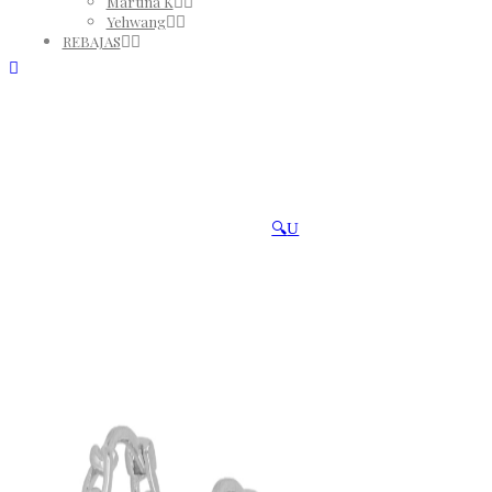
Martina K
Yehwang
REBAJAS
🔍