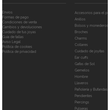
Envíos
Accesorios para el pe
Formas de pago
Anillos
Condiciones de venta
Bolsos y monederos
Cambios y devoluciones
Cuidado de tus joyas
Broches
Guía de tallas
Charms
Aviso Legal
Collares
Política de cookies
Cuidado de joyitas
Política de privacidad
Ear cuffs
Gafas de Sol
Gemelos
Hombre
Llaveros
Pañolería y Bufandas
Pendientes
Piercings
Pulseras