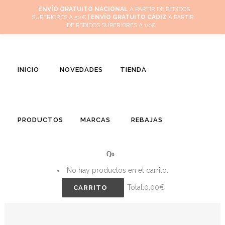
Inicio
Mi cuenta
Cuidado de tus joyas
Conócenos
Contacta
(
0
)
ENVÍO GRATUITO NACIONAL
A PARTIR DE PEDIDOS
SUPERIORES A 50€ |
ENVÍO GRATUITO CÁDIZ
A PARTIR
DE PEDIDOS SUPERIORES A 10€
INICIO
NOVEDADES
TIENDA
PRODUCTOS
MARCAS
REBAJAS
0
No hay productos en el carrito.
Total:
0,00
€
CARRITO