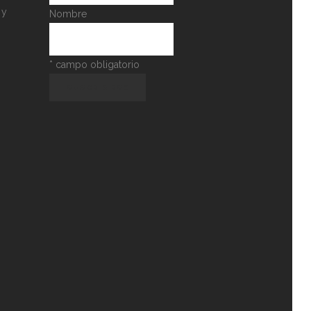
 y
Nombre
*
campo obligatorio