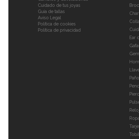
Cuidado de tus joyas
Broc
Guía de tallas
Cha
Aviso Legal
Coll
Política de cookies
Cuid
Política de privacidad
Ear c
Gafa
Gem
Hom
Llav
Paño
Pend
Pier
Puls
Relo
Rop
Tarj
Tobi