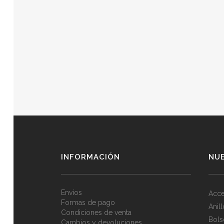
INFORMACIÓN
NU
Envíos
Acce
Formas de pago
Anil
Condiciones de venta
Bols
Cambios y devoluciones