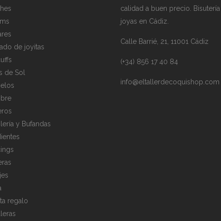
hes
calidad a buen precio. Bisutería
rms
joyas en Cádiz.
ares
Calle Barrié, 21, 11001 Cádiz
ado de joyitas
uffs
(+34) 856 17 40 84
s de Sol
info@eltallerdecoquishop.com
elos
bre
eros
lería y Bufandas
ientes
cings
eras
jes
a
eta regalo
lleras