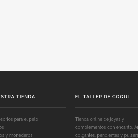
ESTRA TIENDA
EL TALLER DE COQUI
sorios para el pelo
Tienda online de joyas y
los
complementos con encanto. Ani
os y monederos
colgantes, pendientes y pulser