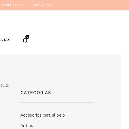
cuenta
Cuidado de tus joyas
Conócenos
Contacta
(
0
)
 DE PEDIDOS SUPERIORES A 10€
0
BAJAS
sults
CATEGORÍAS
Accesorios para el pelo
Anillos