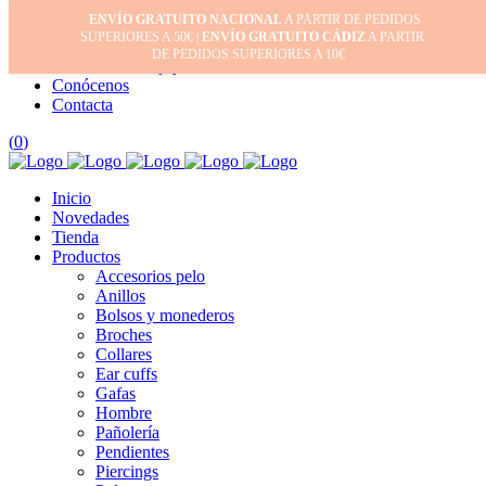
ENVÍO GRATUITO NACIONAL
A PARTIR DE PEDIDOS
Inicio
SUPERIORES A 50€ |
ENVÍO GRATUITO CÁDIZ
A PARTIR
Mi cuenta
DE PEDIDOS SUPERIORES A 10€
Cuidado de tus joyas
Conócenos
Contacta
(
0
)
Inicio
Novedades
Tienda
Productos
Accesorios pelo
Anillos
Bolsos y monederos
Broches
Collares
Ear cuffs
Gafas
Hombre
Pañolería
Pendientes
Piercings