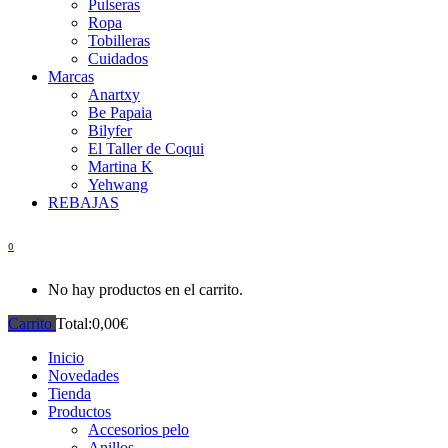
Pulseras
Ropa
Tobilleras
Cuidados
Marcas
Anartxy
Be Papaia
Bilyfer
El Taller de Coqui
Martina K
Yehwang
REBAJAS
0
No hay productos en el carrito.
Carrito
Total:
0,00
€
Inicio
Novedades
Tienda
Productos
Accesorios pelo
Anillos