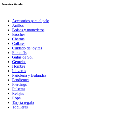
Nuestra tienda
Accesorios para el pelo
Anillos
Bolsos y monederos
Broches
Charms
Collares
Cuidado de joyitas
Ear cuffs
Gafas de Sol
Gemelos
Hombre
Llaveros
Pañolería y Bufandas
Pendientes
Piercings
Pulseras
Relojes
Ropa
Tarjeta regalo
Tobilleras