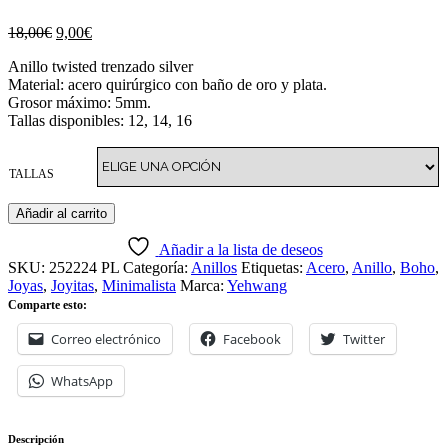
El
El
18,00
€
9,00
€
precio
precio
Anillo twisted trenzado silver
original
actual
Material: acero quirúrgico con baño de oro y plata.
era:
es:
Grosor máximo: 5mm.
18,00€.
9,00€.
Tallas disponibles: 12, 14, 16
TALLAS
Añadir al carrito
Añadir a la lista de deseos
SKU:
252224 PL
Categoría:
Anillos
Etiquetas:
Acero
,
Anillo
,
Boho
,
Joyas
,
Joyitas
,
Minimalista
Marca:
Yehwang
Comparte esto:
Correo electrónico
Facebook
Twitter
WhatsApp
Descripción