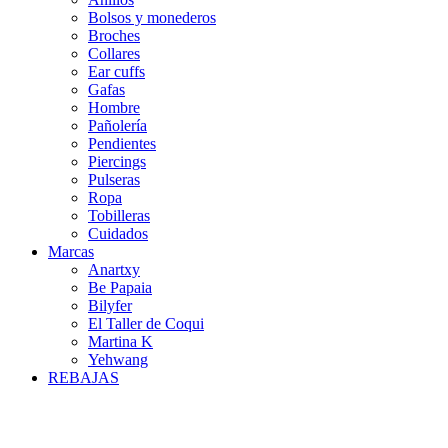
Bolsos y monederos
Broches
Collares
Ear cuffs
Gafas
Hombre
Pañolería
Pendientes
Piercings
Pulseras
Ropa
Tobilleras
Cuidados
Marcas
Anartxy
Be Papaia
Bilyfer
El Taller de Coqui
Martina K
Yehwang
REBAJAS