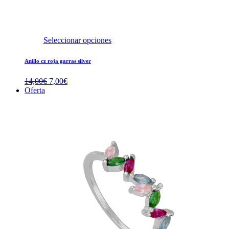
Seleccionar opciones
Anillo cz roja garras silver
El
El
14,00
€
7,00
€
precio
precio
Oferta
original
actual
era:
es:
14,00€.
7,00€.