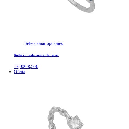
Seleccionar opciones
Anillo cz ovales multicolor silver
El
El
17,00
€
8,50
€
precio
precio
Oferta
original
actual
era:
es:
17,00€.
8,50€.