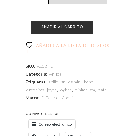
AÑADIR AL CARRITO
AÑADIR A LA LISTA DE DESEOS
SKU:
A858 PL
Categoría:
Anillos
Etiquetas:
anillo
,
anillos mini
,
boho
,
circonitas
,
joyas
,
joyitas
,
minimalista
,
plata
Marca:
El Taller de Coqui
COMPARTE ESTO:
Correo electrónico