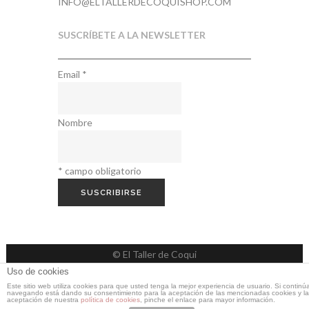
INFO@ELTALLERDECOQUISHOP.COM
SUSCRÍBETE A LA NEWSLETTER
Email
*
Nombre
*
campo obligatorio
© El Taller de Coqui
Uso de cookies
Este sitio web utiliza cookies para que usted tenga la mejor experiencia de usuario. Si continú
Web realizada por
Pablo Cappa
y
navegando está dando su consentimiento para la aceptación de las mencionadas cookies y la
aceptación de nuestra
política de cookies
, pinche el enlace para mayor información.
Carolina SV