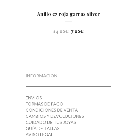
Anillo cz roja garras silver
El
El
14,00
€
7,00
€
precio
precio
original
actual
era:
es:
14,00€.
7,00€.
INFORMACIÓN
ENVÍOS
FORMAS DE PAGO
CONDICIONES DE VENTA
CAMBIOS Y DEVOLUCIONES
CUIDADO DE TUS JOYAS
GUÍA DE TALLAS
AVISO LEGAL