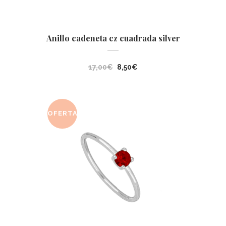
Anillo cadeneta cz cuadrada silver
El
El
17,00
€
8,50
€
precio
precio
original
actual
era:
es:
OFERTA
17,00€.
8,50€.