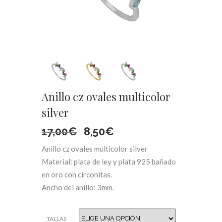
Anillo cz ovales multicolor
silver
El
El
17,00
€
8,50
€
Anillo cz ovales multicolor silver
precio
precio
Material: plata de ley y plata 925 bañado
original
actual
en oro con circonitas.
Ancho del anillo: 3mm.
era:
es:
17,00€.
8,50€.
TALLAS