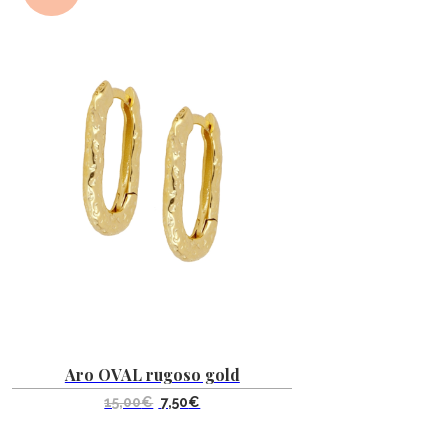
Aro OVAL rugoso gold
El
El
15,00
€
7,50
€
precio
precio