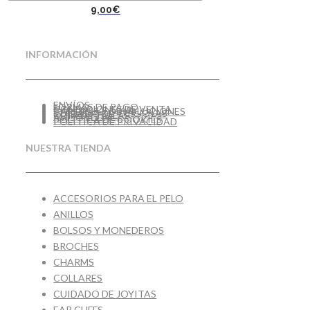
9,00
€
INFORMACIÓN
ENVÍOS
FORMAS DE PAGO
CONDICIONES DE VENTA
CAMBIOS Y DEVOLUCIONES
CUIDADO DE TUS JOYAS
GUÍA DE TALLAS
AVISO LEGAL
POLÍTICA DE COOKIES
POLÍTICA DE PRIVACIDAD
NUESTRA TIENDA
ACCESORIOS PARA EL PELO
ANILLOS
BOLSOS Y MONEDEROS
BROCHES
CHARMS
COLLARES
CUIDADO DE JOYITAS
EAR CUFFS