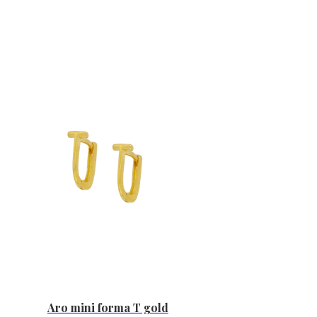
original
actual
era:
es:
15,00€.
7,50€.
Aro mini forma T gold