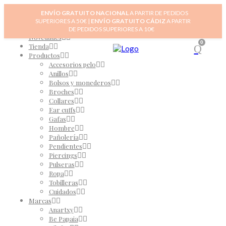
ENVÍO GRATUITO NACIONAL
A PARTIR DE PEDIDOS
SUPERIORES A 50€ |
ENVÍO GRATUITO CÁDIZ
A PARTIR
Inicio
DE PEDIDOS SUPERIORES A 10€
Novedades
0
Tienda
Productos
Accesorios pelo
Anillos
Bolsos y monederos
Broches
Collares
Ear cuffs
Gafas
Hombre
Pañolería
Pendientes
Piercings
Pulseras
Ropa
Tobilleras
Cuidados
Marcas
Anartxy
Be Papaia