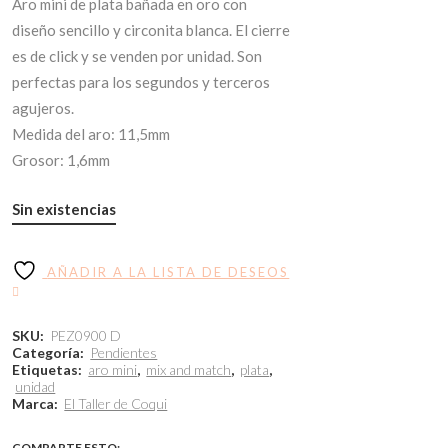
Aro mini de plata bañada en oro con
diseño sencillo y circonita blanca. El cierre
es de click y se venden por unidad. Son
perfectas para los segundos y terceros
agujeros.
Medida del aro: 11,5mm
Grosor: 1,6mm
Sin existencias
AÑADIR A LA LISTA DE DESEOS
SKU:
PEZ0900 D
Categoría:
Pendientes
Etiquetas:
aro mini
,
mix and match
,
plata
,
unidad
Marca:
El Taller de Coqui
COMPARTE ESTO: