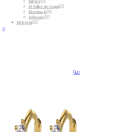
Bilyfer
El Taller de Coqui
Martina K
Yehwang
REBAJAS
🔍