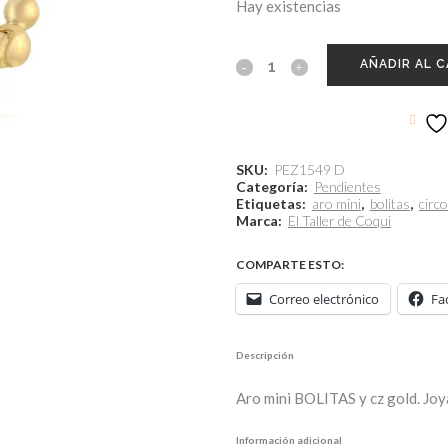
Hay existencias
AÑADIR AL 
SKU:
PEZ1549 D
Categoría:
Pendientes
Etiquetas:
aro mini
,
bolitas
,
circ
Marca:
El Taller de Coqui
COMPARTE ESTO:
Correo electrónico
Fa
Descripción
Aro mini BOLITAS y cz gold. Joy
Información adicional