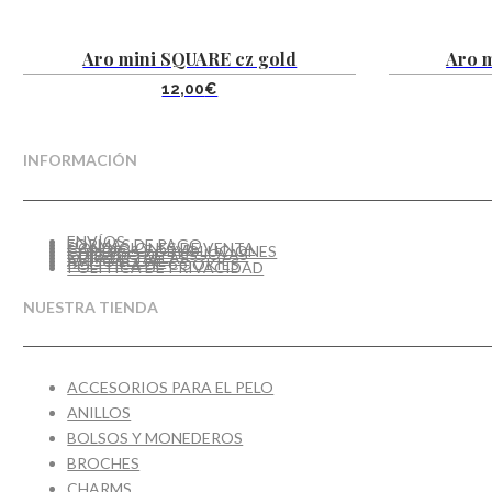
Aro mini SQUARE cz gold
Aro m
12,00
€
INFORMACIÓN
ENVÍOS
FORMAS DE PAGO
CONDICIONES DE VENTA
CAMBIOS Y DEVOLUCIONES
CUIDADO DE TUS JOYAS
GUÍA DE TALLAS
AVISO LEGAL
POLÍTICA DE COOKIES
POLÍTICA DE PRIVACIDAD
NUESTRA TIENDA
ACCESORIOS PARA EL PELO
ANILLOS
BOLSOS Y MONEDEROS
BROCHES
CHARMS