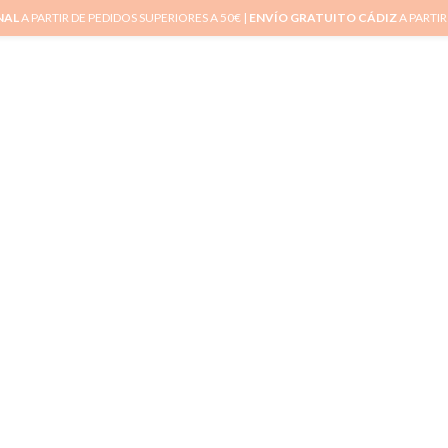
NAL
A PARTIR DE PEDIDOS SUPERIORES A 50€ |
ENVÍO GRATUITO CÁDIZ
A PARTIR