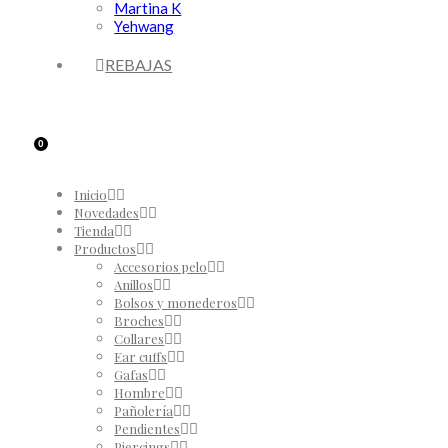
Martina K
Yehwang
REBAJAS
0
Inicio
Novedades
Tienda
Productos
Accesorios pelo
Anillos
Bolsos y monederos
Broches
Collares
Ear cuffs
Gafas
Hombre
Pañolería
Pendientes
Piercings