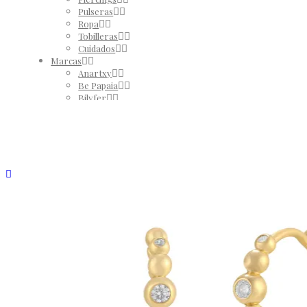
Pulseras
Ropa
Tobilleras
Cuidados
Marcas
Anartxy
Be Papaia
Bilyfer
El Taller de Coqui
Martina K
Yehwang
REBAJAS