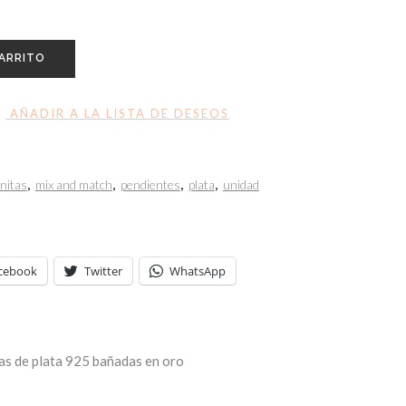
CARRITO
AÑADIR A LA LISTA DE DESEOS
onitas
,
mix and match
,
pendientes
,
plata
,
unidad
cebook
Twitter
WhatsApp
as de plata 925 bañadas en oro