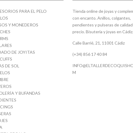
ESORIOS PARA EL PELO
Tienda online de joyas y compl
LLOS
con encanto. Anillos, colgantes,
SOS Y MONEDEROS
pendientes y pulseras de calidad
CHES
precio. Bisutería y joyas en Cádiz
RMS
Calle Barrié, 21, 11001 Cádiz
LARES
DADO DE JOYITAS
(+34) 856 17 40 84
 CUFFS
INFO@ELTALLERDECOQUISHO
AS DE SOL
M
ELOS
BRE
VEROS
OLERÍA Y BUFANDAS
DIENTES
RCINGS
SERAS
OJES
A