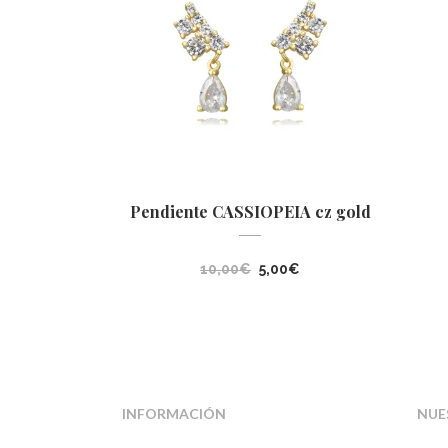
Pendiente CASSIOPEIA cz gold
El
El
10,00
€
5,00
€
precio
precio
original
actual
era:
es:
10,00€.
5,00€.
INFORMACIÓN
NUE