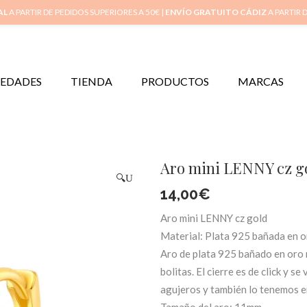
Inicio
Mi 
AL
A PARTIR DE PEDIDOS SUPERIORES A 50€ |
ENVÍO GRATUITO CÁDIZ
A PARTIR 
EDADES
TIENDA
PRODUCTOS
MARCAS
Aro mini LENNY cz g
🔍
14,00
€
Aro mini LENNY cz gold
Material: Plata 925 bañada en o
Aro de plata 925 bañado en oro m
bolitas. El cierre es de click y 
agujeros y también lo tenemos en