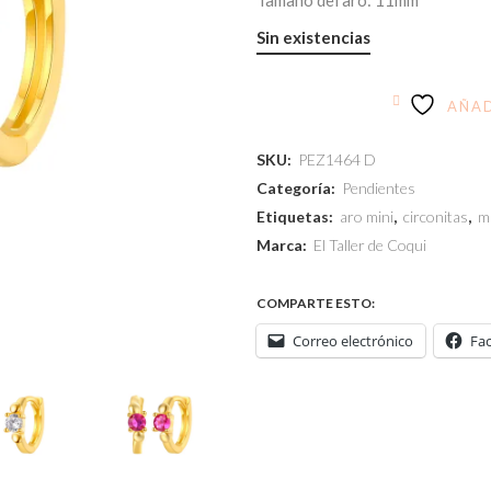
Tamaño del aro: 11mm
Sin existencias
AÑAD
SKU:
PEZ1464 D
Categoría:
Pendientes
Etiquetas:
aro mini
,
circonitas
,
m
Marca:
El Taller de Coqui
COMPARTE ESTO:
Correo electrónico
Fa