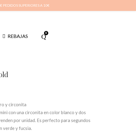
cuenta
Cuidado de tus joyas
Conócenos
Contacta
(
0
)
DE PEDIDOS SUPERIORES A 10€
0
REBAJAS
old
ro y circonita
ini con una circonita en color blanco y dos
se venden por unidad. Es perfecto para segundos
 verde y fucsia.