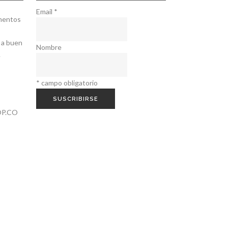
Email
*
ementos
 a buen
Nombre
.
*
campo obligatorio
P.CO