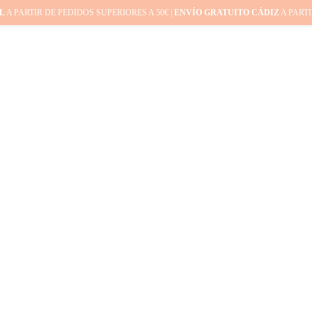
L
A PARTIR DE PEDIDOS SUPERIORES A 50€ |
ENVÍO GRATUITO CÁDIZ
A PARTI