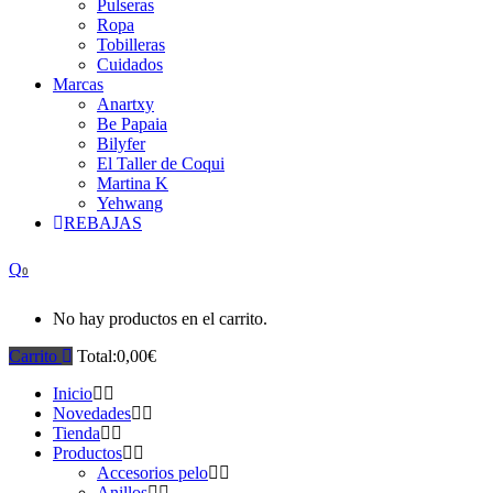
Pulseras
Ropa
Tobilleras
Cuidados
Marcas
Anartxy
Be Papaia
Bilyfer
El Taller de Coqui
Martina K
Yehwang
REBAJAS
0
No hay productos en el carrito.
Carrito
Total:
0,00
€
Inicio
Novedades
Tienda
Productos
Accesorios pelo
Anillos