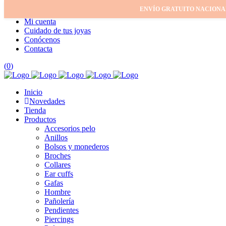
ENVÍO GRATUITO NACIONA
Inicio
Mi cuenta
Cuidado de tus joyas
Conócenos
Contacta
(
0
)
Inicio
Novedades
Tienda
Productos
Accesorios pelo
Anillos
Bolsos y monederos
Broches
Collares
Ear cuffs
Gafas
Hombre
Pañolería
Pendientes
Piercings