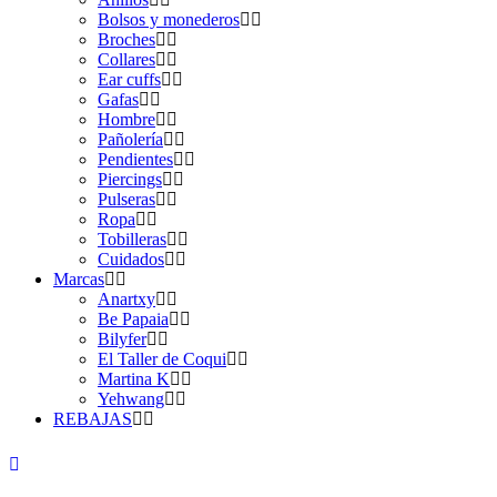
Bolsos y monederos
Broches
Collares
Ear cuffs
Gafas
Hombre
Pañolería
Pendientes
Piercings
Pulseras
Ropa
Tobilleras
Cuidados
Marcas
Anartxy
Be Papaia
Bilyfer
El Taller de Coqui
Martina K
Yehwang
REBAJAS