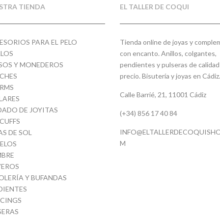
STRA TIENDA
EL TALLER DE COQUI
ESORIOS PARA EL PELO
Tienda online de joyas y compl
LLOS
con encanto. Anillos, colgantes,
SOS Y MONEDEROS
pendientes y pulseras de calidad
CHES
precio. Bisutería y joyas en Cádiz
RMS
Calle Barrié, 21, 11001 Cádiz
LARES
DADO DE JOYITAS
(+34) 856 17 40 84
 CUFFS
INFO@ELTALLERDECOQUISHO
AS DE SOL
M
ELOS
BRE
VEROS
OLERÍA Y BUFANDAS
DIENTES
RCINGS
SERAS