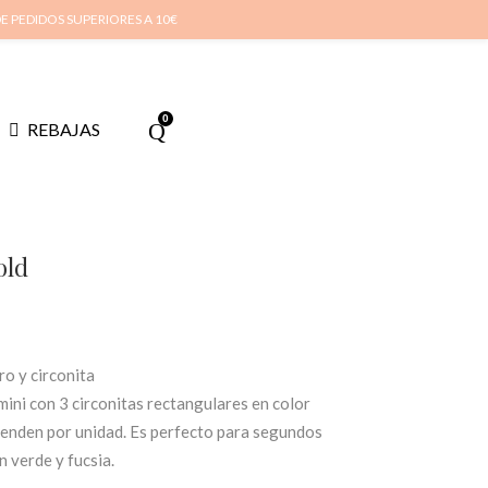
cuenta
Cuidado de tus joyas
Conócenos
Contacta
(
0
)
DE PEDIDOS SUPERIORES A 10€
0
REBAJAS
old
ro y circonita
ini con 3 circonitas rectangulares en color
e venden por unidad. Es perfecto para segundos
 verde y fucsia.