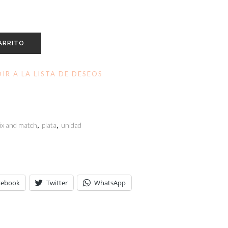
ARRITO
IR A LA LISTA DE DESEOS
ix and match
,
plata
,
unidad
cebook
Twitter
WhatsApp