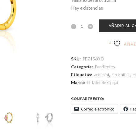
Tamaño del aro: 12mm
Hay existencias
AÑADIR AL C
AÑAD
SKU:
PEZ1560 D
Categoría:
Pendientes
Etiquetas:
aro mini
,
circonitas
,
m
Marca:
El Taller de Coqui
COMPARTE ESTO:
Correo electrónico
Fa