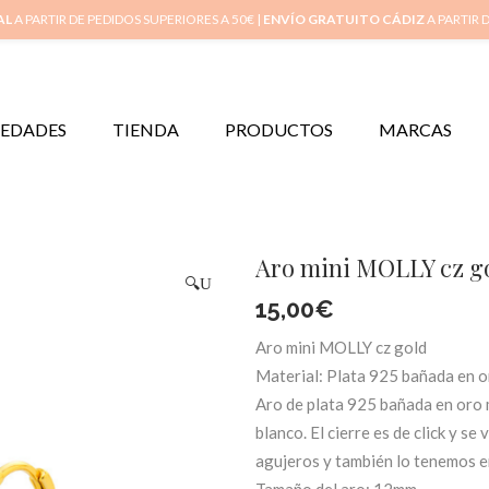
Inicio
Mi 
AL
A PARTIR DE PEDIDOS SUPERIORES A 50€ |
ENVÍO GRATUITO CÁDIZ
A PARTIR 
EDADES
TIENDA
PRODUCTOS
MARCAS
Aro mini MOLLY cz g
🔍
15,00
€
Aro mini MOLLY cz gold
Material: Plata 925 bañada en o
Aro de plata 925 bañada en oro m
blanco. El cierre es de click y s
agujeros y también lo tenemos en