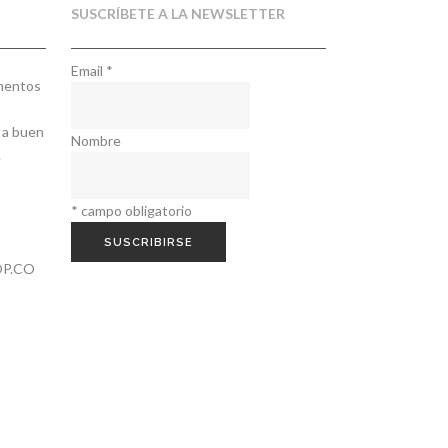
SUSCRÍBETE A LA NEWSLETTER
Email
*
ementos
 a buen
Nombre
.
*
campo obligatorio
P.CO