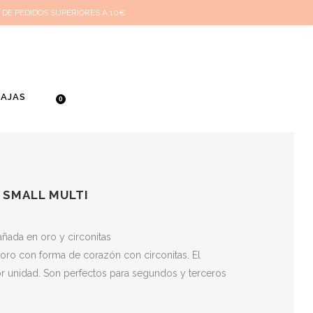
cuenta
Cuidado de tus joyas
Conócenos
Contacta
(
0
)
 DE PEDIDOS SUPERIORES A 10€
BAJAS
0
 SMALL MULTI
bañada en oro y circonitas
oro con forma de corazón con circonitas. El
or unidad. Son perfectos para segundos y terceros