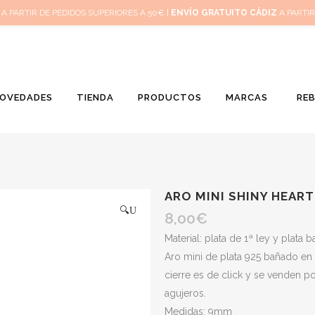
Inicio
Mi 
A PARTIR DE PEDIDOS SUPERIORES A 50€ |
ENVÍO GRATUITO CÁDIZ
A PARTIR
OVEDADES
TIENDA
PRODUCTOS
MARCAS
RE
ARO MINI SHINY HEART
🔍
8,00
€
Material: plata de 1ª ley y plata 
Aro mini de plata 925 bañado en 
cierre es de click y se venden p
agujeros.
Medidas: 9mm