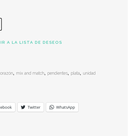
IR A LA LISTA DE DESEOS
corazón
,
mix and match
,
pendientes
,
plata
,
unidad
cebook
Twitter
WhatsApp