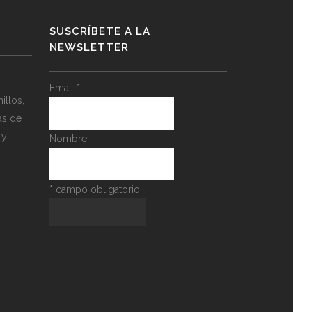
SUSCRÍBETE A LA
NEWSLETTER
Email
*
llos,
as de
 y
Nombre
*
campo obligatorio