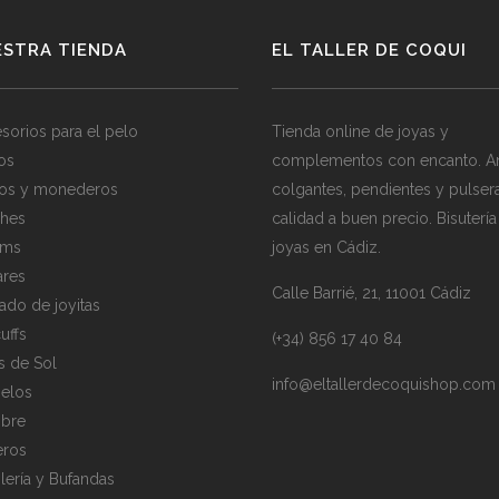
ESTRA TIENDA
EL TALLER DE COQUI
sorios para el pelo
Tienda online de joyas y
los
complementos con encanto. Ani
os y monederos
colgantes, pendientes y pulser
hes
calidad a buen precio. Bisutería
rms
joyas en Cádiz.
ares
Calle Barrié, 21, 11001 Cádiz
ado de joyitas
uffs
(+34) 856 17 40 84
s de Sol
info@eltallerdecoquishop.com
elos
bre
eros
lería y Bufandas