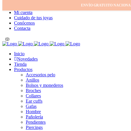
ENVÍO GRATUITO NACIONA
Inicio
Mi cuenta
Cuidado de tus joyas
Conócenos
Contacta
(
0
)
Inicio
Novedades
Tienda
Productos
Accesorios pelo
Anillos
Bolsos y monederos
Broches
Collares
Ear cuffs
Gafas
Hombre
Pañolería
Pendientes
Piercings