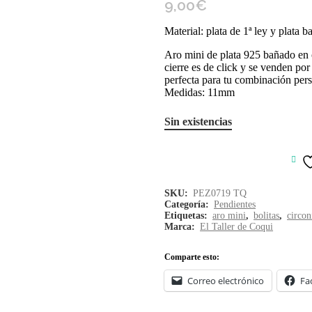
9,00
€
Material: plata de 1ª ley y plata b
Aro mini de plata 925 bañado en or
cierre es de click y se venden por
perfecta para tu combinación pers
Medidas: 11mm
Sin existencias
SKU:
PEZ0719 TQ
Categoría:
Pendientes
Etiquetas:
aro mini
,
bolitas
,
circon
Marca:
El Taller de Coqui
Comparte esto:
Correo electrónico
Fa