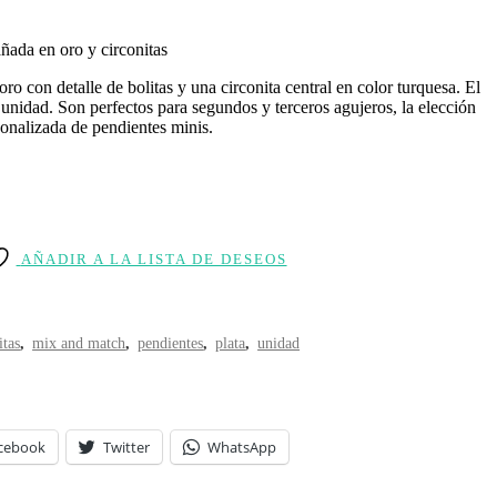
añada en oro y circonitas
o con detalle de bolitas y una circonita central en color turquesa. El
 unidad. Son perfectos para segundos y terceros agujeros, la elección
onalizada de pendientes minis.
AÑADIR A LA LISTA DE DESEOS
itas
,
mix and match
,
pendientes
,
plata
,
unidad
cebook
Twitter
WhatsApp