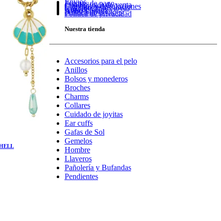
Envíos
Formas de pago
Condiciones de venta
Cambios y devoluciones
Cuidado de tus joyas
Guía de tallas
Aviso Legal
Política de cookies
Política de privacidad
Nuestra tienda
Accesorios para el pelo
Anillos
Bolsos y monederos
Broches
Charms
Collares
Cuidado de joyitas
Ear cuffs
Gafas de Sol
Gemelos
SHELL
Hombre
l
Llaveros
precio
Pañolería y Bufandas
l
actual
Pendientes
s:
.
9,00€.