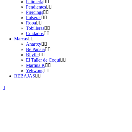
Pañolería
Pendientes
Piercings
Pulseras
Ropa
Tobilleras
Cuidados
Marcas
Anartxy
Be Papaia
Bilyfer
El Taller de Coqui
Martina K
Yehwang
REBAJAS