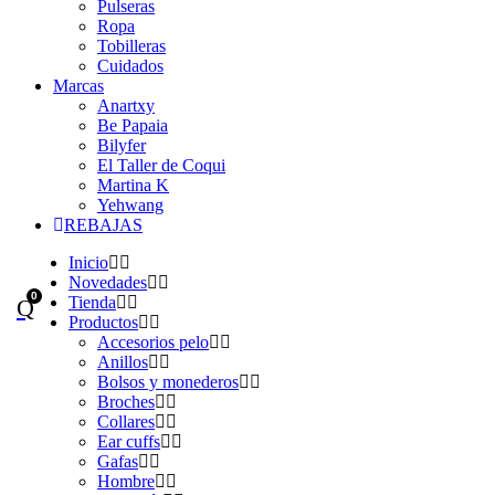
Pulseras
Ropa
Tobilleras
Cuidados
Marcas
Anartxy
Be Papaia
Bilyfer
El Taller de Coqui
Martina K
Yehwang
REBAJAS
Inicio
Novedades
0
Tienda
Productos
Accesorios pelo
Anillos
Bolsos y monederos
Broches
Collares
Ear cuffs
Gafas
Hombre