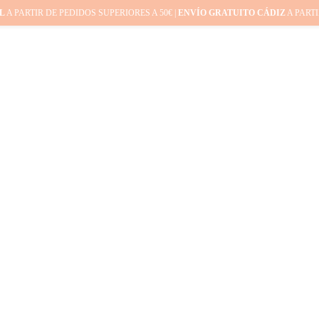
L
A PARTIR DE PEDIDOS SUPERIORES A 50€ |
ENVÍO GRATUITO CÁDIZ
A PARTI