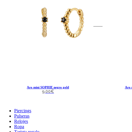
Aro mini SOPHIE negro gold
Aro 
9,00
€
Piercings
Pulseras
Relojes
Ropa
Tarjeta regalo