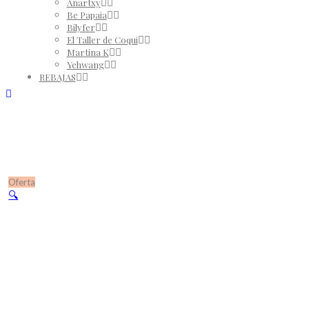
Anartxy
Be Papaia
Bilyfer
El Taller de Coqui
Martina K
Yehwang
REBAJAS
Oferta
🔍