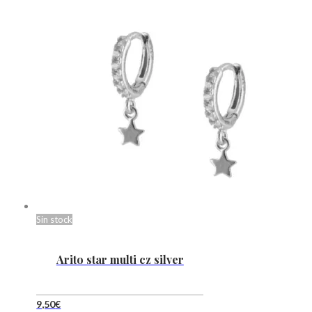
Sin stock
Arito star multi cz silver
9,50
€