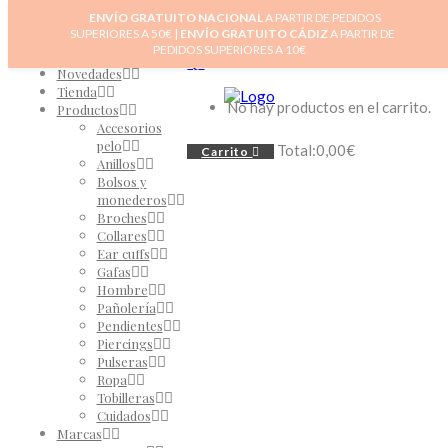
ENVÍO GRATUITO NACIONAL
A PARTIR DE PEDIDOS
SUPERIORES A 50€ |
ENVÍO GRATUITO CÁDIZ
A PARTIR DE
PEDIDOS SUPERIORES A 10€
Inicio
0
Novedades
Tienda
No hay productos en el carrito.
Productos
Accesorios
pelo
Total:
0,00
€
Carrito
Anillos
Bolsos y
monederos
Broches
Collares
Ear cuffs
Gafas
Hombre
Pañolería
Pendientes
Piercings
Pulseras
Ropa
Tobilleras
Cuidados
Marcas