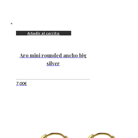
Añadir al carrito
Aro mini rounded ancho big
silver
7,00
€