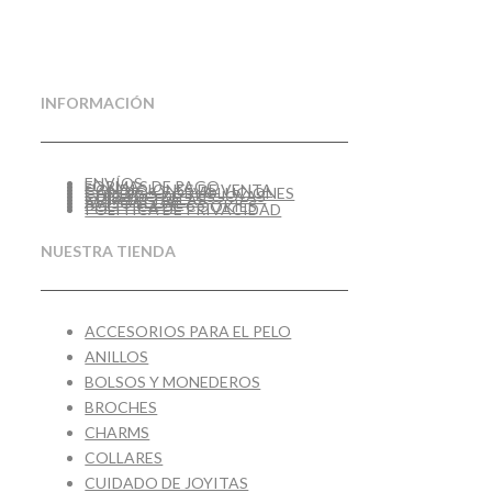
INFORMACIÓN
ENVÍOS
FORMAS DE PAGO
CONDICIONES DE VENTA
CAMBIOS Y DEVOLUCIONES
CUIDADO DE TUS JOYAS
GUÍA DE TALLAS
AVISO LEGAL
POLÍTICA DE COOKIES
POLÍTICA DE PRIVACIDAD
NUESTRA TIENDA
ACCESORIOS PARA EL PELO
ANILLOS
BOLSOS Y MONEDEROS
BROCHES
CHARMS
COLLARES
CUIDADO DE JOYITAS