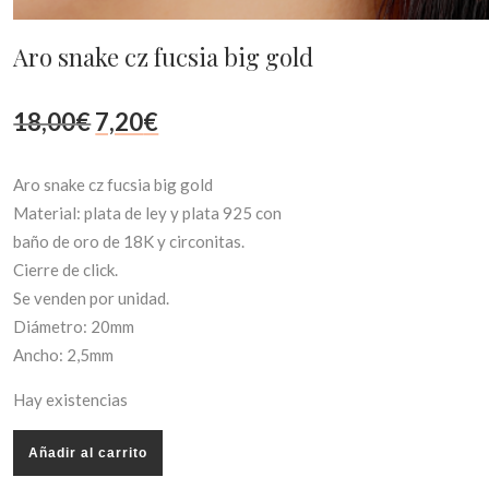
Aro snake cz fucsia big gold
El
El
18,00
€
7,20
€
precio
precio
Aro snake cz fucsia big gold
original
actual
Material: plata de ley y plata 925 con
baño de oro de 18K y circonitas.
era:
es:
Cierre de click.
Se venden por unidad.
18,00€.
7,20€.
Diámetro: 20mm
Ancho: 2,5mm
Hay existencias
Añadir al carrito