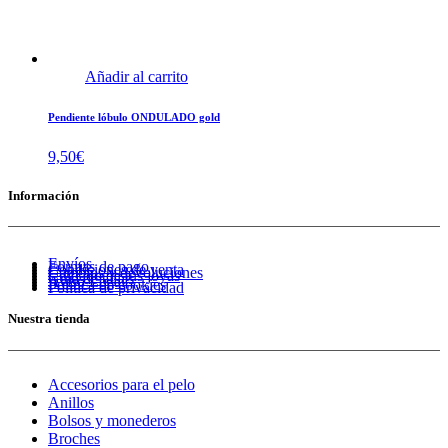
Añadir al carrito
Pendiente lóbulo ONDULADO gold
9,50
€
Información
Envíos
Formas de pago
Condiciones de venta
Cambios y devoluciones
Cuidado de tus joyas
Guía de tallas
Aviso Legal
Política de cookies
Política de privacidad
Nuestra tienda
Accesorios para el pelo
Anillos
Bolsos y monederos
Broches