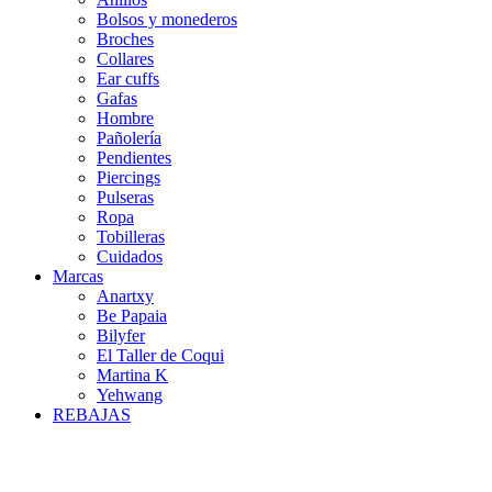
Bolsos y monederos
Broches
Collares
Ear cuffs
Gafas
Hombre
Pañolería
Pendientes
Piercings
Pulseras
Ropa
Tobilleras
Cuidados
Marcas
Anartxy
Be Papaia
Bilyfer
El Taller de Coqui
Martina K
Yehwang
REBAJAS