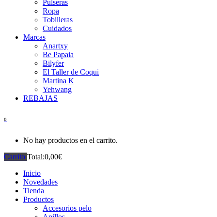
Pulseras
Ropa
Tobilleras
Cuidados
Marcas
Anartxy
Be Papaia
Bilyfer
El Taller de Coqui
Martina K
Yehwang
REBAJAS
0
No hay productos en el carrito.
Carrito
Total:
0,00
€
Inicio
Novedades
Tienda
Productos
Accesorios pelo
Anillos