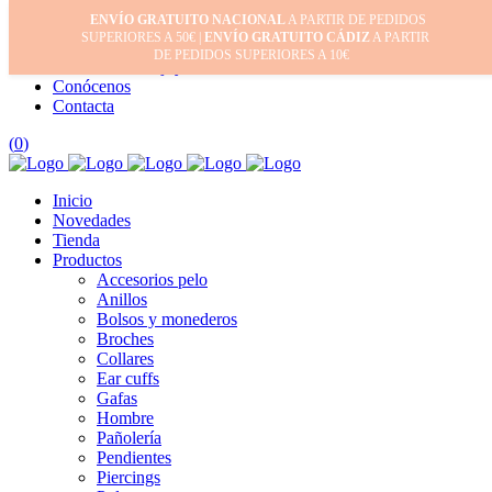
ENVÍO GRATUITO NACIONAL
A PARTIR DE PEDIDOS
Inicio
SUPERIORES A 50€ |
ENVÍO GRATUITO CÁDIZ
A PARTIR
Mi cuenta
DE PEDIDOS SUPERIORES A 10€
Cuidado de tus joyas
Conócenos
Contacta
(
0
)
Inicio
Novedades
Tienda
Productos
Accesorios pelo
Anillos
Bolsos y monederos
Broches
Collares
Ear cuffs
Gafas
Hombre
Pañolería
Pendientes
Piercings