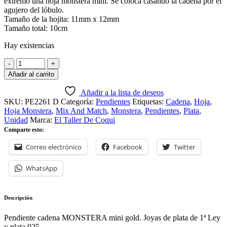
extremo una hoja monstera mini. Se coloca casando la cadena por el
agujero del lóbulo.
Tamaño de la hojita: 11mm x 12mm
Tamaño total: 10cm
Hay existencias
Añadir al carrito
Añadir a la lista de deseos
SKU:
PE2261 D
Categoría:
Pendientes
Etiquetas:
Cadena
,
Hoja
,
Hoja Monstera
,
Mix And Match
,
Monstera
,
Pendientes
,
Plata
,
Unidad
Marca:
El Taller De Coqui
Comparte esto:
Correo electrónico
Facebook
Twitter
WhatsApp
Descripción
Pendiente cadena MONSTERA mini gold. Joyas de plata de 1ª Ley
y plata 925