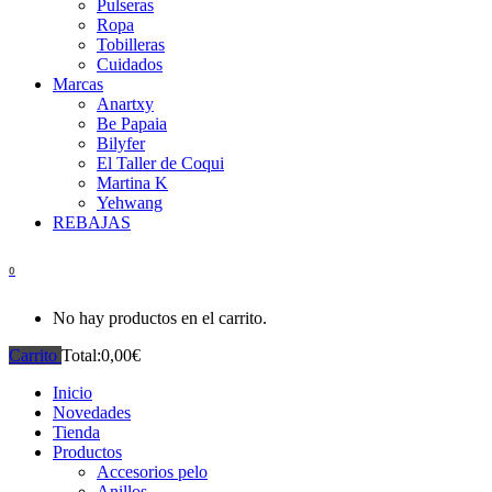
Pulseras
Ropa
Tobilleras
Cuidados
Marcas
Anartxy
Be Papaia
Bilyfer
El Taller de Coqui
Martina K
Yehwang
REBAJAS
0
No hay productos en el carrito.
Carrito
Total:
0,00
€
Inicio
Novedades
Tienda
Productos
Accesorios pelo
Anillos