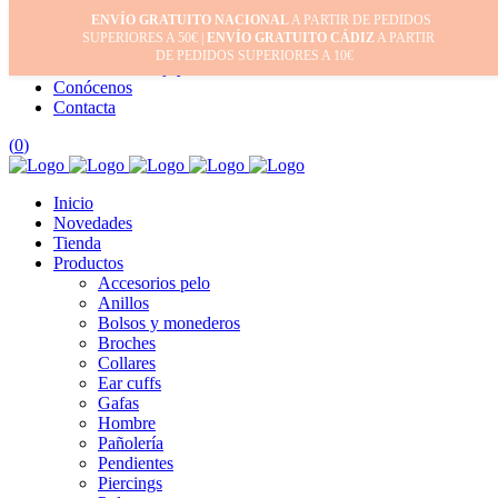
ENVÍO GRATUITO NACIONAL
A PARTIR DE PEDIDOS
Inicio
SUPERIORES A 50€ |
ENVÍO GRATUITO CÁDIZ
A PARTIR
Mi cuenta
DE PEDIDOS SUPERIORES A 10€
Cuidado de tus joyas
Conócenos
Contacta
(
0
)
Inicio
Novedades
Tienda
Productos
Accesorios pelo
Anillos
Bolsos y monederos
Broches
Collares
Ear cuffs
Gafas
Hombre
Pañolería
Pendientes
Piercings