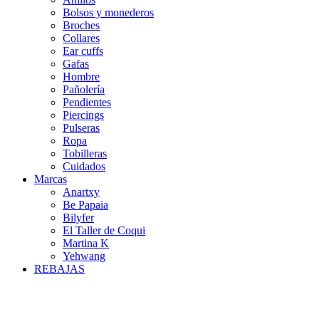
Bolsos y monederos
Broches
Collares
Ear cuffs
Gafas
Hombre
Pañolería
Pendientes
Piercings
Pulseras
Ropa
Tobilleras
Cuidados
Marcas
Anartxy
Be Papaia
Bilyfer
El Taller de Coqui
Martina K
Yehwang
REBAJAS