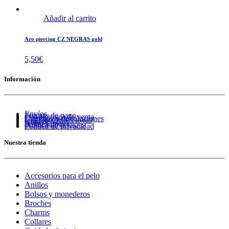
Añadir al carrito
Aro piercing CZ NEGRAS gold
5,50
€
Información
Envíos
Formas de pago
Condiciones de venta
Cambios y devoluciones
Cuidado de tus joyas
Guía de tallas
Aviso Legal
Política de cookies
Política de privacidad
Nuestra tienda
Accesorios para el pelo
Anillos
Bolsos y monederos
Broches
Charms
Collares