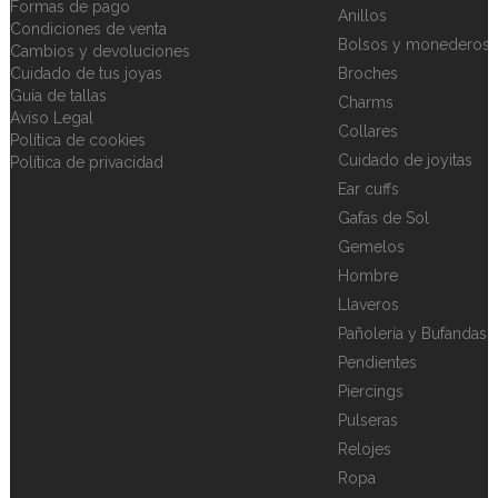
Formas de pago
Anillos
Condiciones de venta
Bolsos y monederos
Cambios y devoluciones
Cuidado de tus joyas
Broches
Guía de tallas
Charms
Aviso Legal
Collares
Política de cookies
Cuidado de joyitas
Política de privacidad
Ear cuffs
Gafas de Sol
Gemelos
Hombre
Llaveros
Pañolería y Bufandas
Pendientes
Piercings
Pulseras
Relojes
Ropa