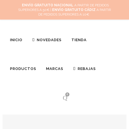
Inicio
Mi cuenta
Cuidado de tus joyas
Conócenos
Contacta
ENVÍO GRATUITO NACIONAL
A PARTIR DE PEDIDOS
SUPERIORES A 50€ |
ENVÍO GRATUITO CÁDIZ
A PARTIR
(
0
)
DE PEDIDOS SUPERIORES A 10€
INICIO
NOVEDADES
TIENDA
PRODUCTOS
MARCAS
REBAJAS
0