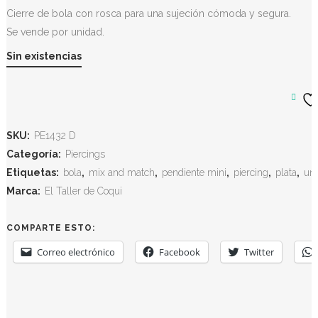
Cierre de bola con rosca para una sujeción cómoda y segura.
Se vende por unidad.
Sin existencias
SKU:
PE1432 D
Categoría:
Piercings
Etiquetas:
bola
,
mix and match
,
pendiente mini
,
piercing
,
plata
,
un
Marca:
El Taller de Coqui
COMPARTE ESTO:
Correo electrónico
Facebook
Twitter