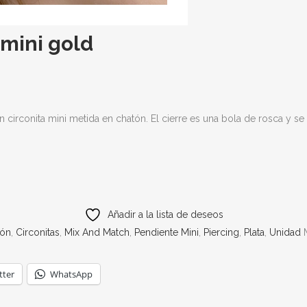
 mini gold
n circonita mini metida en chatón. El cierre es una bola de rosca y s
Añadir a la lista de deseos
tón
,
Circonitas
,
Mix And Match
,
Pendiente Mini
,
Piercing
,
Plata
,
Unidad
tter
WhatsApp