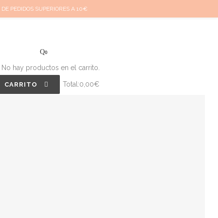
Mi cuenta
Cuidado de tus joyas
Conócenos
Contacta
(
0
)
 DE PEDIDOS SUPERIORES A 10€
0
No hay productos en el carrito.
Total:
0,00
€
CARRITO