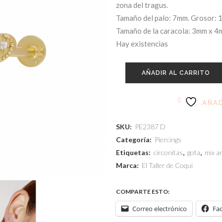
zona del tragus.
Tamaño del palo: 7mm. Grosor: 
Tamaño de la caracola: 3mm x 
Hay existencias
AÑADIR AL CARRITO
AÑAD
SKU:
PE2387 D
Categoría:
Piercings
Etiquetas:
circonitas
,
gota
,
mix a
Marca:
El Taller de Coqui
COMPARTE ESTO:
Correo electrónico
Fa