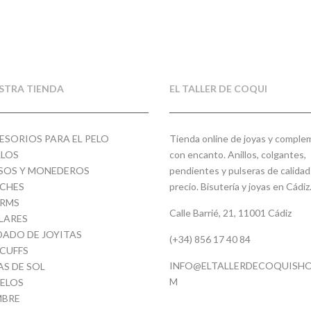
STRA TIENDA
EL TALLER DE COQUI
ESORIOS PARA EL PELO
Tienda online de joyas y compl
LLOS
con encanto. Anillos, colgantes,
SOS Y MONEDEROS
pendientes y pulseras de calidad
CHES
precio. Bisutería y joyas en Cádiz
RMS
Calle Barrié, 21, 11001 Cádiz
LARES
DADO DE JOYITAS
(+34) 856 17 40 84
 CUFFS
INFO@ELTALLERDECOQUISHO
AS DE SOL
M
ELOS
BRE