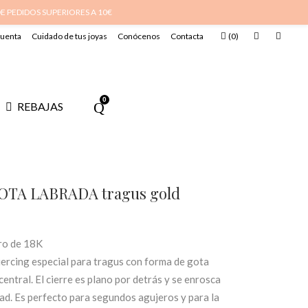
DE PEDIDOS SUPERIORES A 10€
cuenta
Cuidado de tus joyas
Conócenos
Contacta
(
0
)
0
REBAJAS
GOTA LABRADA tragus gold
ro de 18K
iercing especial para tragus con forma de gota
entral. El cierre es plano por detrás y se enrosca
ad. Es perfecto para segundos agujeros y para la