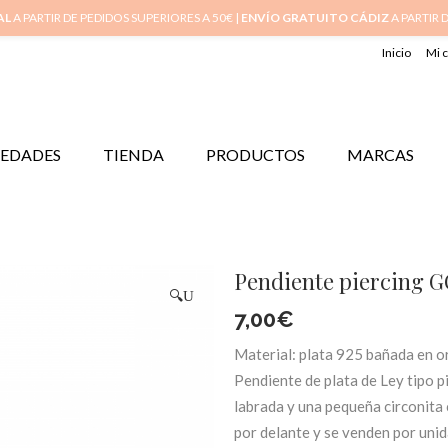
AL
A PARTIR DE PEDIDOS SUPERIORES A 50€ |
ENVÍO GRATUITO CÁDIZ
A PARTIR 
Inicio
Mi 
EDADES
TIENDA
PRODUCTOS
MARCAS
Pendiente piercing 
🔍
7,00
€
Material: plata 925 bañada en o
Pendiente de plata de Ley tipo p
labrada y una pequeña circonita c
por delante y se venden por unid