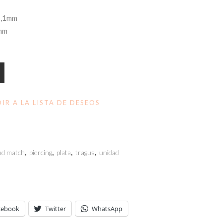
1,1mm
4mm
IR A LA LISTA DE DESEOS
nd match
,
piercing
,
plata
,
tragus
,
unidad
cebook
Twitter
WhatsApp