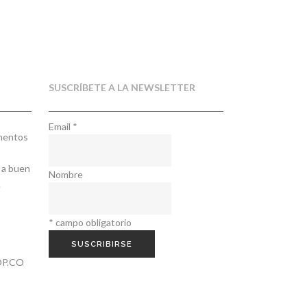
SUSCRÍBETE A LA NEWSLETTER
Email
*
ementos
 a buen
Nombre
.
*
campo obligatorio
P.CO