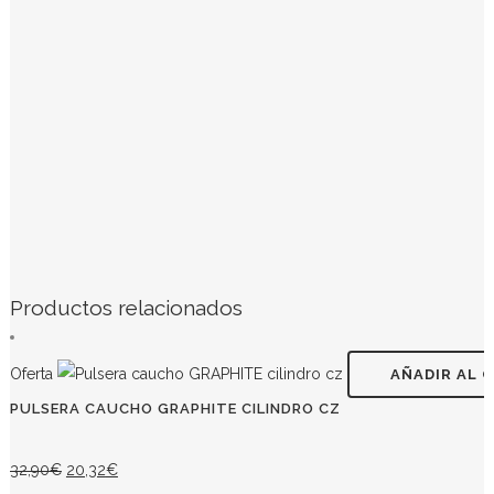
Productos relacionados
Oferta
AÑADIR AL 
PULSERA CAUCHO GRAPHITE CILINDRO CZ
El
El
32,90
€
20,32
€