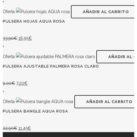
precio
precio
original
actual
Oferta
AÑADIR AL CARRITO
era:
es:
PULSERA HOJAS AQUA ROSA
32,90€.
20,32€.
El
El
33,90
€
16,95
€
precio
precio
original
actual
Oferta
AÑADIR AL 
era:
es:
PULSERA AJUSTABLE PALMERA ROSA CLARO
33,90€.
16,95€.
El
El
9,00
€
7,20
€
precio
precio
original
actual
Oferta
AÑADIR AL CARRITO
era:
es:
PULSERA BANGLE AQUA ROSA
9,00€.
7,20€.
El
El
22,90
€
11,45
€
precio
precio