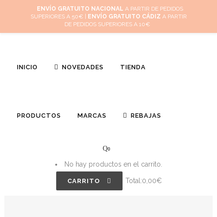
Inicio
Mi cuenta
Cuidado de tus joyas
Conócenos
Contacta
(
0
)
ENVÍO GRATUITO NACIONAL
A PARTIR DE PEDIDOS
SUPERIORES A 50€ |
ENVÍO GRATUITO CÁDIZ
A PARTIR
DE PEDIDOS SUPERIORES A 10€
INICIO
NOVEDADES
TIENDA
PRODUCTOS
MARCAS
REBAJAS
0
No hay productos en el carrito.
Total:
0,00
€
CARRITO