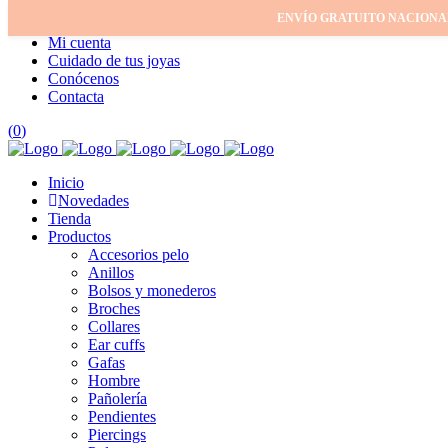
ENVÍO GRATUITO NACIONA
Inicio
Mi cuenta
Cuidado de tus joyas
Conócenos
Contacta
(
0
)
Inicio
Novedades
Tienda
Productos
Accesorios pelo
Anillos
Bolsos y monederos
Broches
Collares
Ear cuffs
Gafas
Hombre
Pañolería
Pendientes
Piercings