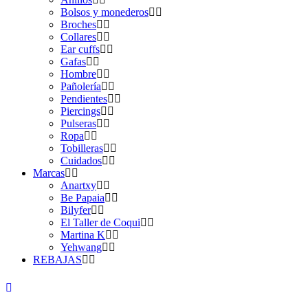
Bolsos y monederos
Broches
Collares
Ear cuffs
Gafas
Hombre
Pañolería
Pendientes
Piercings
Pulseras
Ropa
Tobilleras
Cuidados
Marcas
Anartxy
Be Papaia
Bilyfer
El Taller de Coqui
Martina K
Yehwang
REBAJAS