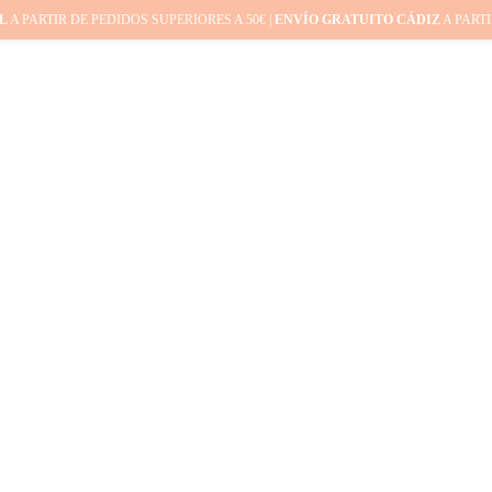
L
A PARTIR DE PEDIDOS SUPERIORES A 50€ |
ENVÍO GRATUITO CÁDIZ
A PARTI