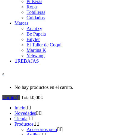
Pulseras
Ropa
Tobilleras
Cuidados
Marcas
Anartxy
Be Papaia
Bilyfer
El Taller de Coqui
Martina K
Yehwang
REBAJAS
0
No hay productos en el carrito.
Carrito
Total:
0,00
€
Inicio
Novedades
Tienda
Productos
Accesorios pelo
Anillos