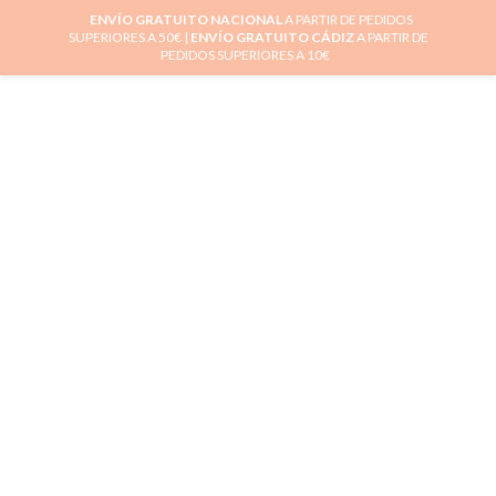
ENVÍO GRATUITO NACIONAL
A PARTIR DE PEDIDOS
SUPERIORES A 50€ |
ENVÍO GRATUITO CÁDIZ
A PARTIR DE
0
PEDIDOS SUPERIORES A 10€