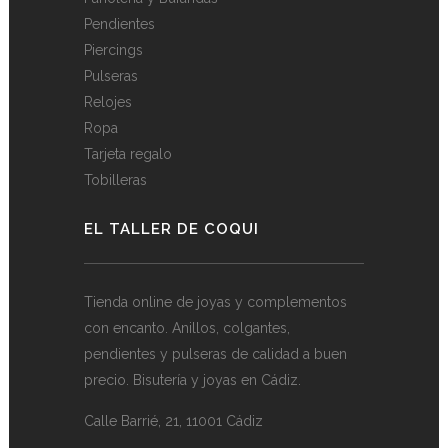
Pendientes
Piercings
Pulseras
Relojes
Ropa
Tarjeta regalo
Tobilleras
EL TALLER DE COQUI
Tienda online de joyas y complementos
con encanto. Anillos, colgantes,
pendientes y pulseras de calidad a buen
precio. Bisutería y joyas en Cádiz.
Calle Barrié, 21, 11001 Cádiz