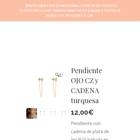
ENVÍO GRATUITO NACIONAL
A PARTIR DE PEDIDOS
SUPERIORES A 50€ |
ENVÍO GRATUITO CÁDIZ
A PARTIR DE
0
PEDIDOS SUPERIORES A 10€
Pendiente
🔍
OJO CZ y
CADENA
turquesa
12,00
€
Pendiente con
cadena de plata de
ley 925 bañada en