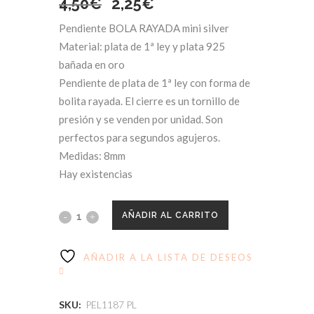
El
El
4,50
€
2,25
€
Pendiente BOLA RAYADA mini silver
precio
precio
Material: plata de 1ª ley y plata 925
original
actual
bañada en oro
Pendiente de plata de 1ª ley con forma de
era:
es:
bolita rayada. El cierre es un tornillo de
presión y se venden por unidad. Son
4,50€.
2,25€.
perfectos para segundos agujeros.
Medidas: 8mm
Hay existencias
AÑADIR AL CARRITO
AÑADIR A LA LISTA DE DESEOS
SKU:
PEL1187 PL