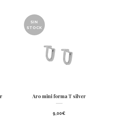
SIN
STOCK
r
Aro mini forma T silver
9,00
€
io
al