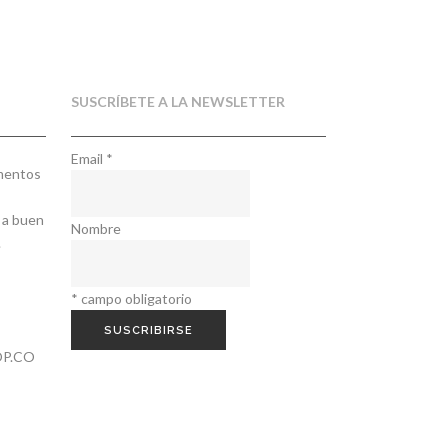
.
SUSCRÍBETE A LA NEWSLETTER
Email
*
ementos
 a buen
Nombre
.
*
campo obligatorio
P.CO