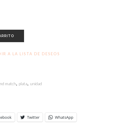
ARRITO
IR A LA LISTA DE DESEOS
and match
,
plata
,
unidad
cebook
Twitter
WhatsApp