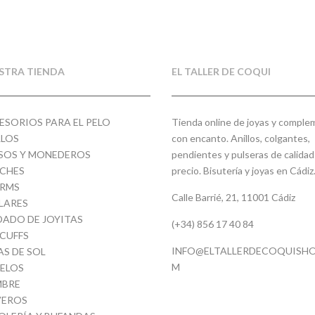
original
actual
era:
es:
era:
es:
15,00€.
7,50€
11,00€.
5,50€.
STRA TIENDA
EL TALLER DE COQUI
ESORIOS PARA EL PELO
Tienda online de joyas y compl
LLOS
con encanto. Anillos, colgantes,
SOS Y MONEDEROS
pendientes y pulseras de calidad
CHES
precio. Bisutería y joyas en Cádiz
RMS
Calle Barrié, 21, 11001 Cádiz
LARES
DADO DE JOYITAS
(+34) 856 17 40 84
 CUFFS
INFO@ELTALLERDECOQUISHO
AS DE SOL
M
ELOS
BRE
VEROS