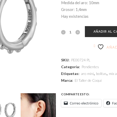
Medida del aro: 10mm
Grosor: 1,4mm
Hay existencias
AÑADIR AL C
AÑAD
SKU:
PE00724 PL
Categoría:
Pendientes
Etiquetas:
aro mini
,
bolitas
,
mix 
Marca:
El Taller de Coqui
COMPARTE ESTO:
Correo electrónico
Fa