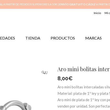
AL
A PARTIR DE PEDIDOS SUPERIORES A 50€ |
ENVÍO GRATUITO CÁDIZ
A PARTIR 
Inicio
Mi 
EDADES
TIENDA
PRODUCTOS
MARCAS
Aro mini bolitas inter
🔍
8,00
€
Aro mini bolitas intercaladas sil
Material: plata de 1º ley y plat
Aro mini de plata de 1º ley con p
venden por unidad. Son perfecta