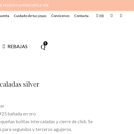
DE PEDIDOS SUPERIORES A 10€
cuenta
Cuidado de tus joyas
Conócenos
Contacta
(
0
)
0
REBAJAS
caladas silver
ver
a 925 bañada en oro
equeñas bolitas intercaladas y cierre de click. Se
s para segundos y terceros agujeros.