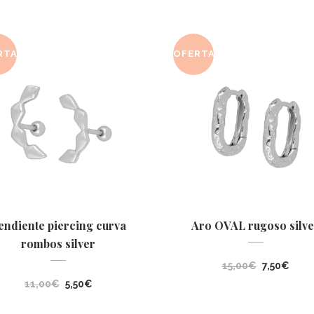
RTA
OFERTA
endiente piercing curva
Aro OVAL rugoso silve
rombos silver
El
El
15,00
€
7,50
€
El
El
precio
prec
11,00
€
5,50
€
precio
precio
original
actu