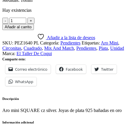
Medidas: 10mm
Hay existencias
Añadir al carrito
Añadir a la lista de deseos
SKU:
PEZ1640 PL
Categoría:
Pendientes
Etiquetas:
Aro Mini
,
Circonitas
,
Cuadrado
,
Mix And Match
,
Pendientes
,
Plata
,
Unidad
Marca:
El Taller De Coqui
Comparte esto:
Correo electrónico
Facebook
Twitter
WhatsApp
Descripción
Aro mini SQUARE cz silver. Joyas de plata 925 bañadas en oro
Información adicional