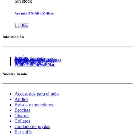
Sin stock
Aro mini 3 STAR CZ silver
11,00
€
Información
Envíos
Formas de pago
Condiciones de venta
Cambios y devoluciones
Cuidado de tus joyas
Guía de tallas
Aviso Legal
Política de cookies
Política de privacidad
Nuestra tienda
Accesorios para el pelo
Anillos
Bolsos y monederos
Broches
Charms
Collares
Cuidado de joyitas
Ear cuffs