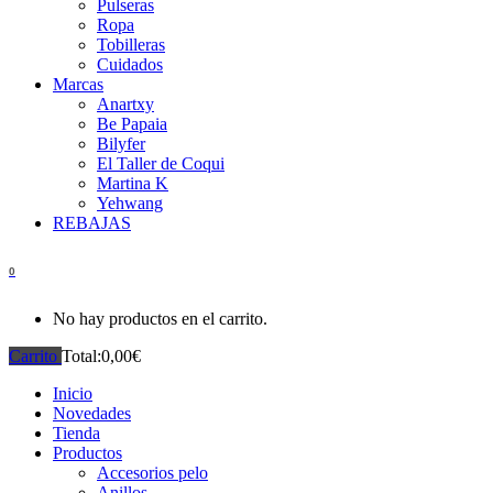
Pulseras
Ropa
Tobilleras
Cuidados
Marcas
Anartxy
Be Papaia
Bilyfer
El Taller de Coqui
Martina K
Yehwang
REBAJAS
0
No hay productos en el carrito.
Carrito
Total:
0,00
€
Inicio
Novedades
Tienda
Productos
Accesorios pelo
Anillos