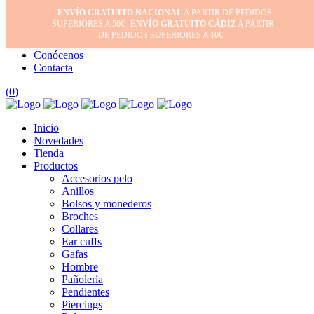
ENVÍO GRATUITO NACIONAL
A PARTIR DE PEDIDOS
Inicio
SUPERIORES A 50€ |
ENVÍO GRATUITO CÁDIZ
A PARTIR
Mi cuenta
DE PEDIDOS SUPERIORES A 10€
Cuidado de tus joyas
Conócenos
Contacta
(
0
)
Inicio
Novedades
Tienda
Productos
Accesorios pelo
Anillos
Bolsos y monederos
Broches
Collares
Ear cuffs
Gafas
Hombre
Pañolería
Pendientes
Piercings