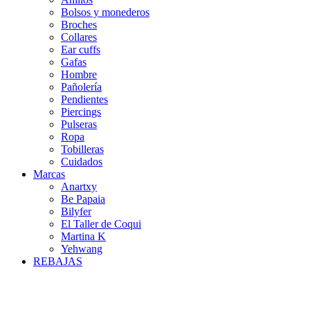
Bolsos y monederos
Broches
Collares
Ear cuffs
Gafas
Hombre
Pañolería
Pendientes
Piercings
Pulseras
Ropa
Tobilleras
Cuidados
Marcas
Anartxy
Be Papaia
Bilyfer
El Taller de Coqui
Martina K
Yehwang
REBAJAS